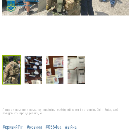
Якщо ви помітили помилку, виділіть необхідний текст і натисніть Ctrl + Enter, щоб
повідомити про це редакцію
#кривийРіг
#новини
#0564ua
#війна