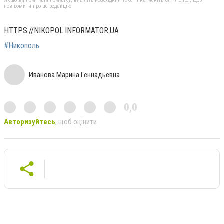
Якщо ви помітили помилку, виділіть необхідний текст і натисніть Ctrl + Enter, щоб
повідомити про це редакцію
HTTPS://NIKOPOL.INFORMATOR.UA
#Никополь
Иванова Марина Геннадьевна
0,0
Авторизуйтесь
, щоб оцінити