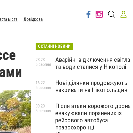
арта міста
Довідкова
ОСТАННІ НОВИНИ
ссе
Аварійні відключення світла
23:23
5 серпня
та води сталися у Нікополі
рами
Нові ділянки продовжують
16:22
5 серпня
накривати на Нікопольщині
Після атаки ворожого дрона
09:20
5 серпня
евакуювали поранених із
рейсового автобуса
правоохоронці