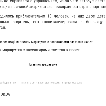
ль не справился с управлением, из-за чего автобус слете
ации, причиной аварии стала неисправность транспортног
одилось приблизительно 10 человек, из них двое дете
олько водитель, его госпитализировали в больницу.
ся.
рассе под Никополем маршрутка с пассажирами слетела в кювет
м маршрутка с пассажирами слетела в кювет
Есть пострадавшие
бхідний текст і натисніть Ctrl + Enter, щоб повідомити про це редакцію
TOR.UA