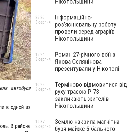
Нікопольщини
Інформаційно-
23:26
3 серпня
роз’яснювальну роботу
провели серед аграріїв
Нікопольщини
Роман 27-річного воїна
15:24
3 серпня
Якова Селянінова
презентували у Нікополі
Терміново відмовитися від
10:22
еля автобуса
3 серпня
руху трасою Р-73
закликають жителів
Нікопольщини
ли в одной из
Землю накрила магнітна
19:37
оль. В районе
2 серпня
буря майже 6-бального