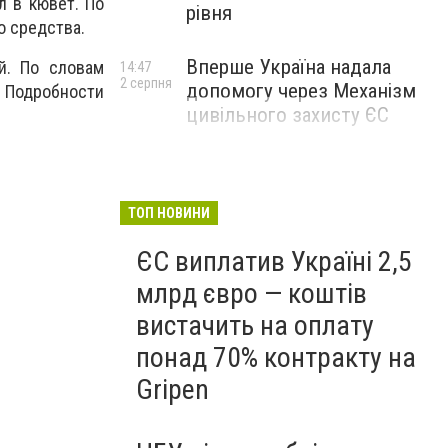
л в кювет. По
рівня
о средства.
Вперше Україна надала
й. По словам
14:47
2 серпня
допомогу через Механізм
 Подробности
цивільного захисту ЄС
ТОП НОВИНИ
ЄС виплатив Україні 2,5
млрд євро — коштів
вистачить на оплату
понад 70% контракту на
Gripen