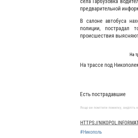
села Гарбузовка водите
предварительной информ
В салоне автобуса нах
полиции, пострадал т
происшествия выясняют
На т
На трассе под Никополе
Есть пострадавшие
Якщо ви помітили помилку, виділіть нео
HTTPS://NIKOPOL.INFORMA
#Никополь