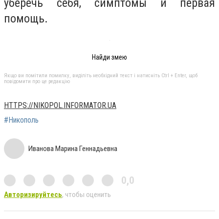
уберечь себя, симптомы и первая
помощь.
Найди змею
Якщо ви помітили помилку, виділіть необхідний текст і натисніть Ctrl + Enter, щоб
повідомити про це редакцію
HTTPS://NIKOPOL.INFORMATOR.UA
#Никополь
Иванова Марина Геннадьевна
0,0
Авторизируйтесь
, чтобы оценить