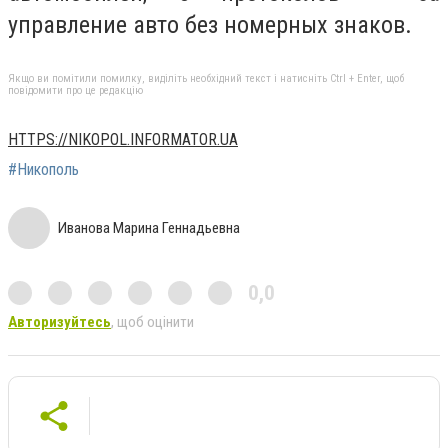
управление авто без номерных знаков.
Якщо ви помітили помилку, виділіть необхідний текст і натисніть Ctrl + Enter, щоб
повідомити про це редакцію
HTTPS://NIKOPOL.INFORMATOR.UA
#Никополь
Иванова Марина Геннадьевна
0,0
Авторизуйтесь
, щоб оцінити