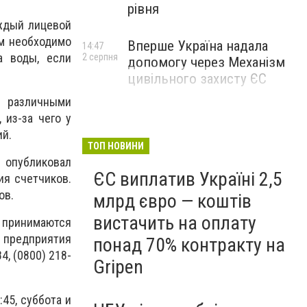
рівня
ждый лицевой
м необходимо
Вперше Україна надала
14:47
а воды, если
2 серпня
допомогу через Механізм
цивільного захисту ЄС
у различными
 из-за чего у
ий.
ТОП НОВИНИ
 опубликовал
ЄС виплатив Україні 2,5
ия счетчиков.
ов.
млрд євро — коштів
вистачить на оплату
я принимаются
е предприятия
понад 70% контракту на
4, (0800) 218-
Gripen
:45, суббота и