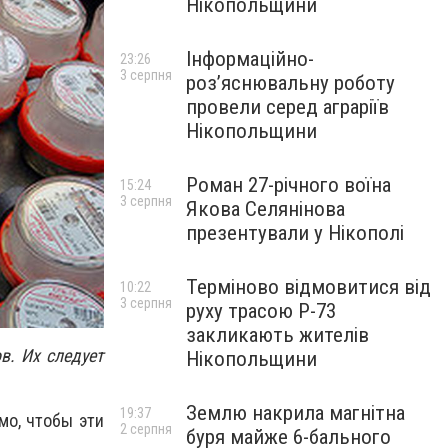
Нікопольщини
Інформаційно-
23:26
3 серпня
роз’яснювальну роботу
провели серед аграріїв
Нікопольщини
Роман 27-річного воїна
15:24
3 серпня
Якова Селянінова
презентували у Нікополі
Терміново відмовитися від
10:22
3 серпня
руху трасою Р-73
закликають жителів
в. Их следует
Нікопольщини
Землю накрила магнітна
19:37
мо, чтобы эти
2 серпня
буря майже 6-бального