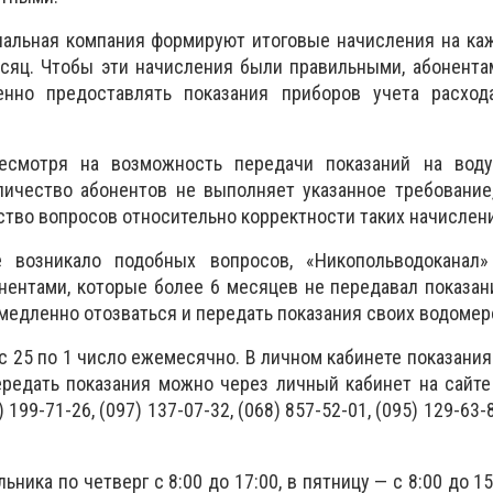
нальная компания формируют итоговые начисления на ка
сяц. Чтобы эти начисления были правильными, абонента
енно предоставлять показания приборов учета расход
есмотря на возможность передачи показаний на вод
ичество абонентов не выполняет указанное требование,
тво вопросов относительно корректности таких начислен
 возникало подобных вопросов, «Никопольводоканал»
нентами, которые более 6 месяцев не передавал показан
медленно отозваться и передать показания своих водомер
 с 25 по 1 число ежемесячно. В личном кабинете показани
ередать показания можно через личный кабинет на сайт
 199-71-26, (097) 137-07-32, (068) 857-52-01, (095) 129-63-8
ника по четверг с 8:00 до 17:00, в пятницу — с 8:00 до 15