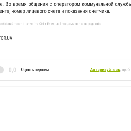
е. Во время общения с оператором коммунальной службы
ента, номер лицевого счета и показания счетчика.
бхідний текст і натисніть Ctrl + Enter, щоб повідомити про це редакцію
TOR.UA
0,0
Оцініть першим
Авторизуйтесь
, щоб