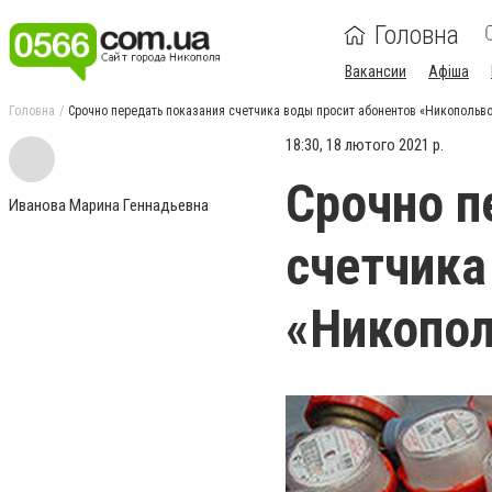
Головна
Вакансии
Афіша
Головна
Срочно передать показания счетчика воды просит абонентов «Никопольв
18:30, 18 лютого 2021 р.
Срочно п
Иванова Марина Геннадьевна
счетчика
«Никопо