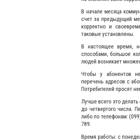
В начале месяца комму
счет за предыдущий ме
корректно и своеврем
таковые установлены.
В настоящее время, н
способами, большое кол
людей возникает множес
Чтобы у абонентов не
перечень адресов с або
Потребителей просят не
Лучше всего это делать
до четвертого числа. П
либо по телефонам: (099)
789.
Время работы: с понедель