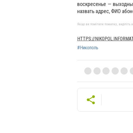
воскресенье — выходны
назвать адрес, ФИО абон
Якщо ви помітили помилку, виділіть нео
HTTPS://NIKOPOL.INFORMA
#Никополь