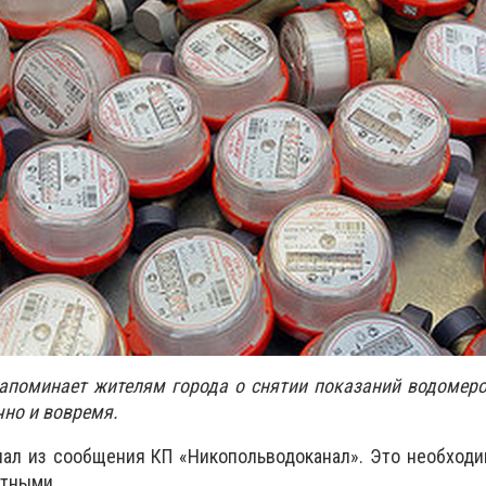
апоминает жителям города о снятии показаний водомеро
но и вовремя.
ал из сообщения КП «Никопольводоканал». Это необходи
ктными.