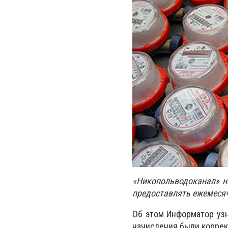
«Никопольводоканал» н
предоставлять ежемесяч
Об этом Информатор узн
начисления были корре