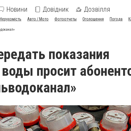
Новини
Довідник
Дозвілля
Нерухомість
Авто / Мото
Фотоотчеты
Оголошення
Погода
К
одоканал»
ередать показания
 воды просит абонент
льводоканал»