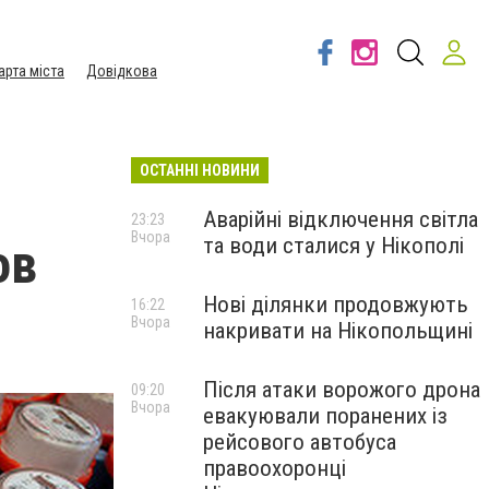
арта міста
Довідкова
ОСТАННІ НОВИНИ
Аварійні відключення світла
23:23
Вчора
та води сталися у Нікополі
ов
Нові ділянки продовжують
16:22
Вчора
накривати на Нікопольщині
Після атаки ворожого дрона
09:20
Вчора
евакуювали поранених із
рейсового автобуса
правоохоронці