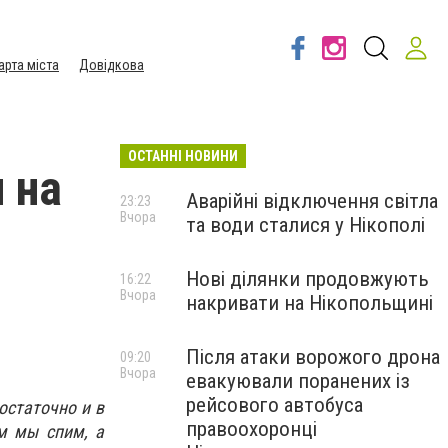
арта міста
Довідкова
ОСТАННІ НОВИНИ
 на
Аварійні відключення світла
23:23
Вчора
та води сталися у Нікополі
Нові ділянки продовжують
16:22
Вчора
накривати на Нікопольщині
Після атаки ворожого дрона
09:20
Вчора
евакуювали поранених із
рейсового автобуса
остаточно и в
правоохоронці
м мы спим, а