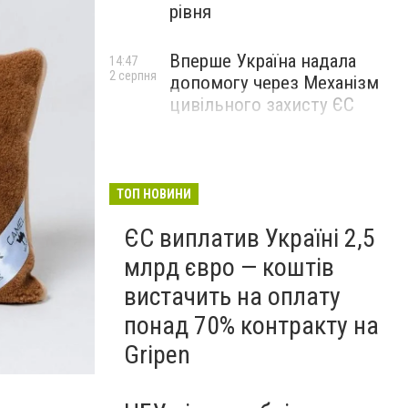
рівня
Вперше Україна надала
14:47
2 серпня
допомогу через Механізм
цивільного захисту ЄС
ТОП НОВИНИ
ЄС виплатив Україні 2,5
млрд євро — коштів
вистачить на оплату
понад 70% контракту на
Большой выбор подушек
Gripen
Интернет-магазин "Май Презент"