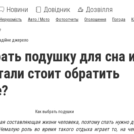
Новини
Довідник
Дозвілля
Нерухомість
Авто / Мото
Фотоотчеты
Оголошення
Погода
К
?
адійне джерело
ать подушку для сна и
тали стоит обратить
е?
Как выбрать подушки
ая составляющая жизни человека, поэтому спать нужно д
Немалую роль во время такого отдыха играет то, на че