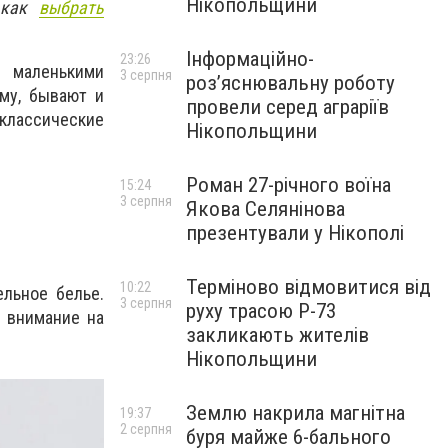
Нікопольщини
м как
выбрать
Інформаційно-
23:26
 маленькими
3 серпня
роз’яснювальну роботу
му, бывают и
провели серед аграріїв
классические
Нікопольщини
Роман 27-річного воїна
15:24
3 серпня
Якова Селянінова
презентували у Нікополі
Терміново відмовитися від
10:22
ельное белье.
3 серпня
руху трасою Р-73
 внимание на
закликають жителів
Нікопольщини
Землю накрила магнітна
19:37
2 серпня
буря майже 6-бального