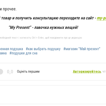
и прочее.
овар и получить консультацию переходите на сайт -
my-p
"My Present" - лавочка нужных вещей!
бхідний текст і натисніть Ctrl + Enter, щоб повідомити про це редакцію
венная подушка
#как выбрать подушку
#магазин "Май презент"
аина
#подушки для сна
0,0
Оцініть першим
Авторизируйтесь
, ч