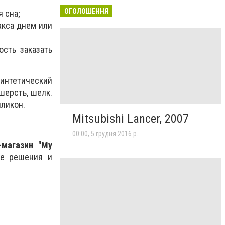
ОГОЛОШЕННЯ
 сна;
са днем ​​или
ость заказать
синтетический
шерсть, шелк.
иликон.
Mitsubishi Lancer, 2007
00:00, 5 грудня 2016 р.
-магазин "My
ые решения и