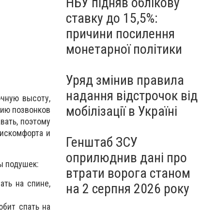
НБУ підняв облікову
ставку до 15,5%:
причини посилення
монетарної політики
Уряд змінив правила
надання відстрочок від
очную высоту,
мобілізації в Україні
нию позвонков
вать, поэтому
дискомфорта и
Генштаб ЗСУ
оприлюднив дані про
ы подушек:
втрати ворога станом
ть на спине,
на 2 серпня 2026 року
юбит спать на