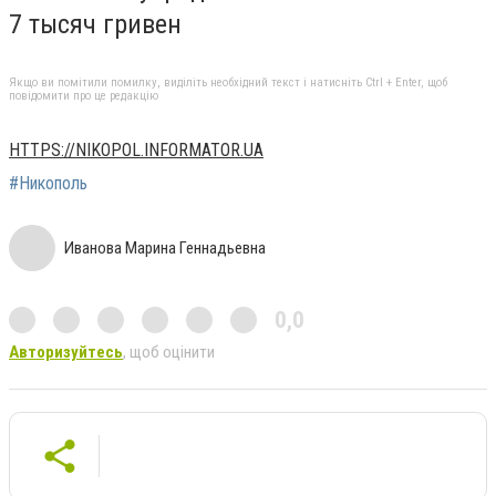
7 тысяч гривен
Якщо ви помітили помилку, виділіть необхідний текст і натисніть Ctrl + Enter, щоб
повідомити про це редакцію
HTTPS://NIKOPOL.INFORMATOR.UA
#Никополь
Иванова Марина Геннадьевна
0,0
Авторизуйтесь
, щоб оцінити