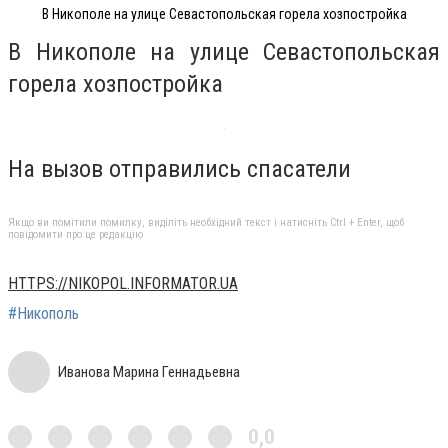
В Никополе на улице Севастопольская горела хозпостройка
В Никополе на улице Севастопольская
горела хозпостройка
На вызов отправились спасатели
Якщо ви помітили помилку, виділіть необхідний текст і натисніть Ctrl + Enter, щоб
повідомити про це редакцію
HTTPS://NIKOPOL.INFORMATOR.UA
#Никополь
Иванова Марина Геннадьевна
0,0