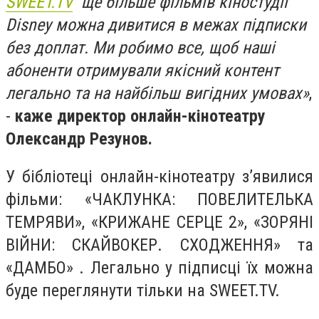
SWEET.TV
ще більше фільмів кіностудії
Disney можна дивитися в межах підписки
без доплат. Ми робимо все, щоб наші
абоненти отримували якісний контент
легально та на найбільш вигідних умовах»
,
-
каже директор онлайн-кінотеатру
Олександр Резунов.
У бібліотеці онлайн-кінотеатру з’явилися
фільми: «ЧАКЛУНКА: ПОВЕЛИТЕЛЬКА
ТЕМРЯВИ», «КРИЖАНЕ СЕРЦЕ 2», «ЗОРЯНІ
ВІЙНИ: СКАЙВОКЕР. СХОДЖЕННЯ» та
«ДАМБО» . Легально у підписці їх можна
буде переглянути тільки на SWEET.TV.