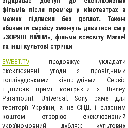
відкриває доступ до ексклюзивних
фільмів після прем’єр у кінотеатрах в
межах підписки без доплат. Також
абоненти сервісу зможуть дивитися сагу
«ЗОРЯНІ ВІЙНИ», фільми всесвіту Marvel
та інші культові стрічки.
SWEET.TV
продовжує укладати
ексклюзивні угоди з провідними
голлівудськими кіностудіями. Сервіс
підписав прямі контракти з Disney,
Paramount, Universal, Sony саме для
території України, а не СНД, і власним
коштом створює ексклюзивний
україномовний дубляж культових