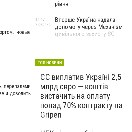
рівня
Вперше Україна надала
14:47
2 серпня
допомогу через Механізм
ортом, новые
цивільного захисту ЄС
ТОП НОВИНИ
ЄС виплатив Україні 2,5
млрд євро — коштів
ть перепадами
ее и доводить
вистачить на оплату
понад 70% контракту на
Gripen