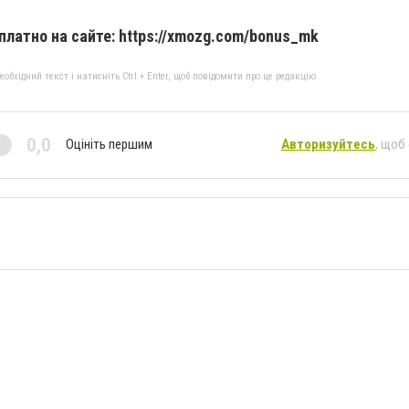
платно на сайте: https://xmozg.com/bonus_mk
бхідний текст і натисніть Ctrl + Enter, щоб повідомити про це редакцію
0,0
Оцініть першим
Авторизуйтесь
, щоб