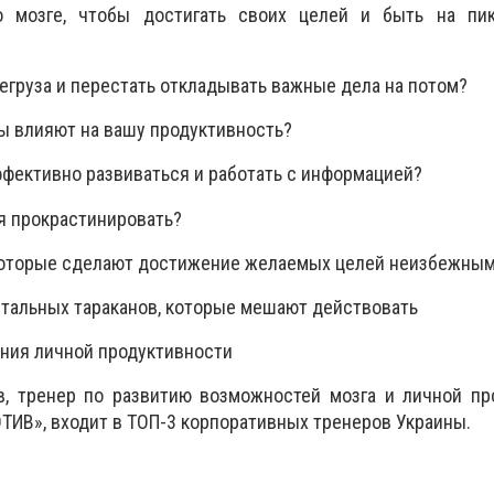
мозге, чтобы достигать своих целей и быть на пи
егруза и перестать откладывать важные дела на потом?
ы влияют на вашу продуктивность?
ффективно развиваться и работать с информацией?
я прокрастинировать?
которые сделают достижение желаемых целей неизбежны
нтальных тараканов, которые мешают действовать
ния личной продуктивности
в, тренер по развитию возможностей мозга и личной пр
ИВ», входит в ТОП-3 корпоративных тренеров Украины.