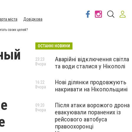
арта міста
Довідкова
гать своих целей?
ОСТАННІ НОВИНИ
тный
Аварійні відключення світла
23:23
Вчора
та води сталися у Нікополі
Нові ділянки продовжують
16:22
Вчора
накривати на Нікопольщині
ые
Після атаки ворожого дрона
09:20
Вчора
евакуювали поранених із
е
рейсового автобуса
правоохоронці