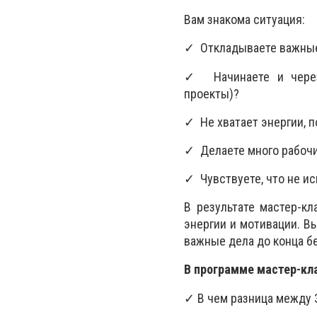
Вам знакома ситуация:
✓ Откладываете важные
✓ Начинаете и через 
проекты)?
✓ Не хватает энергии, п
✓ Делаете много рабочи
✓ Чувствуете, что не ис
В результате мастер-кл
энергии и мотивации. В
важные дела до конца бе
В программе мастер-кл
✓ В чем разница межд