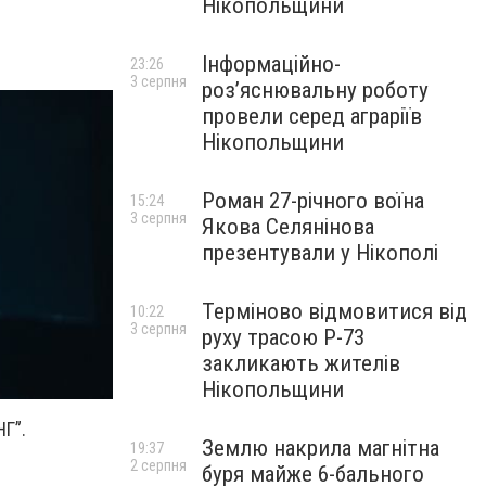
Нікопольщини
Інформаційно-
23:26
3 серпня
роз’яснювальну роботу
провели серед аграріїв
Нікопольщини
Роман 27-річного воїна
15:24
3 серпня
Якова Селянінова
презентували у Нікополі
Терміново відмовитися від
10:22
3 серпня
руху трасою Р-73
закликають жителів
Нікопольщини
Г”.
Землю накрила магнітна
19:37
2 серпня
буря майже 6-бального