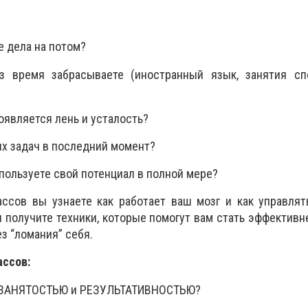
 дела на потом?
время забрасываете (иностранный язык, занятия сп
оявляется лень и усталость?
х задач в последний момент?
пользуете свой потенциал в полной мере?
ассов вы узнаете как работает ваш мозг и как управля
ы получите техники, которые помогут вам стать эффективн
з “ломания” себя.
ассов:
у ЗАНЯТОСТЬЮ и РЕЗУЛЬТАТИВНОСТЬЮ?