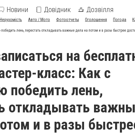
Новини
Довідник
Дозвілля
Нерухомість
Авто / Мото
Фотоотчеты
Оголошення
Погода
К
 победить лень, перестать откладывать важные дела на потом и в разы быстрее дости
записаться на беспла
астер-класс: Как с
ю победить лень,
ть откладывать важн
потом и в разы быстре