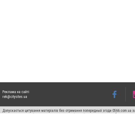
Реклама на сайті
rek@citysites.ua
Допускається цитування матеріалів без отримання попередньої згоди 0566.com.ua за
пошукових систем гіперпосилання на цитовані статті не нижче другого абзацу в тек
Матеріали з плашками "Новини компаній", "Промо", "Партнерський матеріал", "Партнер