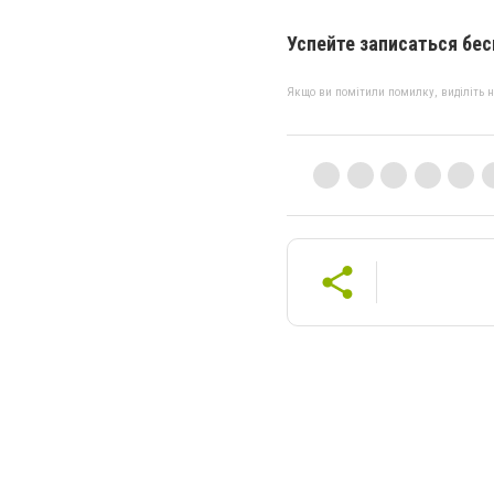
Успейте записаться бес
Якщо ви помітили помилку, виділіть нео