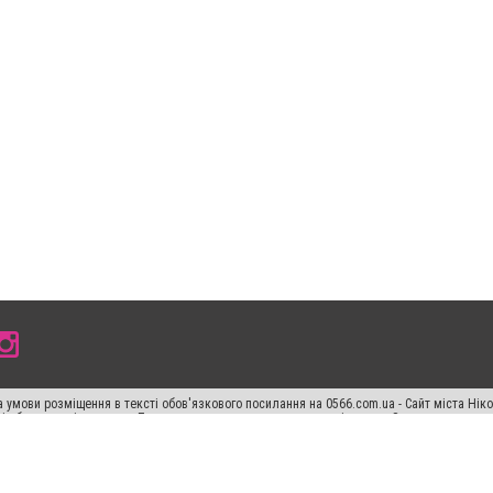
 умови розміщення в тексті обов'язкового посилання на 0566.com.ua - Сайт міста Нік
сті або в якості джерела. Порушення виняткових прав переслідується Законом.
ський спецпроєкт", "Політичні новини", "Пресреліз", "PR", "Офіційно", "Політична рек