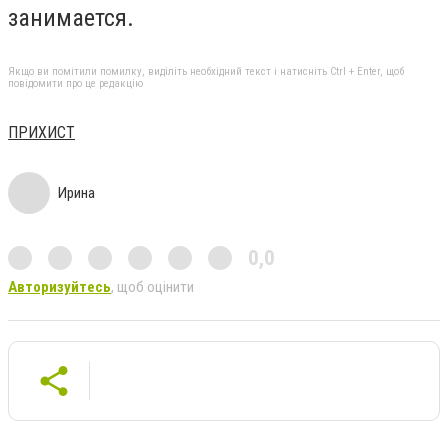
занимается.
Якщо ви помітили помилку, виділіть необхідний текст і натисніть Ctrl + Enter, щоб
повідомити про це редакцію
ПРИХИСТ
Ирина
0,0
Авторизуйтесь
, щоб оцінити