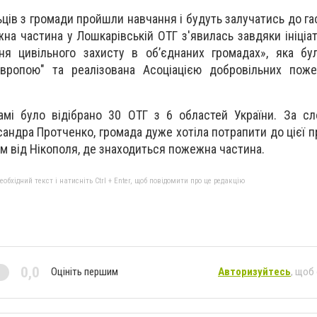
ьців з громади пройшли навчання і будуть залучатись до г
жна частина у Лошкарівській ОТГ з'явилась завдяки ініціа
я цивільного захисту в об’єднаних громадах», яка бул
вропою" та реалізована Асоціацією добровільних пож
амі було відібрано 30 ОТГ з 6 областей України. За с
андра Протченко, громада дуже хотіла потрапити до цієї п
км від Нікополя, де знаходиться пожежна частина.
бхідний текст і натисніть Ctrl + Enter, щоб повідомити про це редакцію
0,0
Оцініть першим
Авторизуйтесь
, щоб