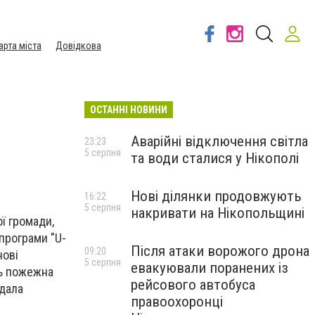
арта міста
Довідкова
ОСТАННІ НОВИНИ
Аварійні відключення світла
23:23
5 серпня
та води сталися у Нікополі
Нові ділянки продовжують
16:22
5 серпня
накривати на Нікопольщині
ї громади,
програми "U-
Після атаки ворожого дрона
09:20
нові
5 серпня
евакуювали поранених із
ль пожежна
рейсового автобуса
адала
правоохоронці