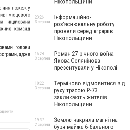
Нікопольщини
асіння пожеж у
тиві місцевого
Інформаційно-
23:26
а ініційована
3 серпня
роз’яснювальну роботу
ежних команд
провели серед аграріїв
Нікопольщини
ловами голови
Роман 27-річного воїна
рограми, адже
15:24
3 серпня
Якова Селянінова
презентували у Нікополі
Терміново відмовитися від
10:22
3 серпня
руху трасою Р-73
закликають жителів
Нікопольщини
 оцінити
Землю накрила магнітна
19:37
2 серпня
буря майже 6-бального