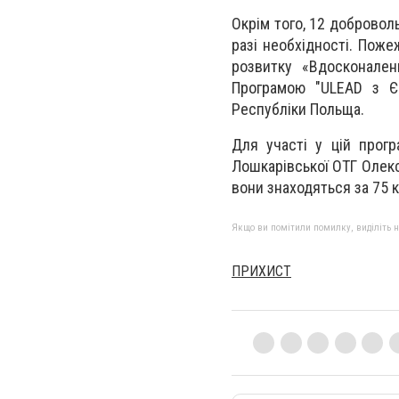
Окрім того, 12 добровол
разі необхідності. Поже
розвитку «Вдосконаленн
Програмою "ULEAD з Є
Республіки Польща.
Для участі у цій прогр
Лошкарівської ОТГ Олекс
вони знаходяться за 75 
Якщо ви помітили помилку, виділіть нео
ПРИХИСТ