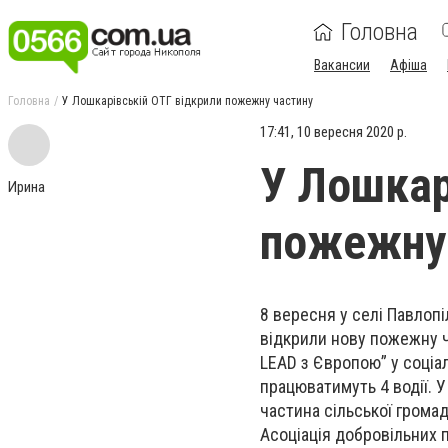
Головна
Вакансии
Афіша
Головна
У Лошкарівській ОТГ відкрили пожежну частину
17:41, 10 вересня 2020 р.
У Лошкар
Ирина
пожежну
8 вересня у селі Павлопі
відкрили нову пожежну ч
LEAD з Європою” у соціал
працюватимуть 4 водії. 
частина сільської грома
Асоцiацiя добровільних 