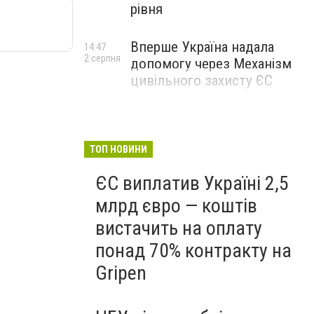
рівня
Вперше Україна надала
14:47
2 серпня
допомогу через Механізм
цивільного захисту ЄС
ТОП НОВИНИ
ЄС виплатив Україні 2,5
млрд євро — коштів
вистачить на оплату
понад 70% контракту на
Gripen