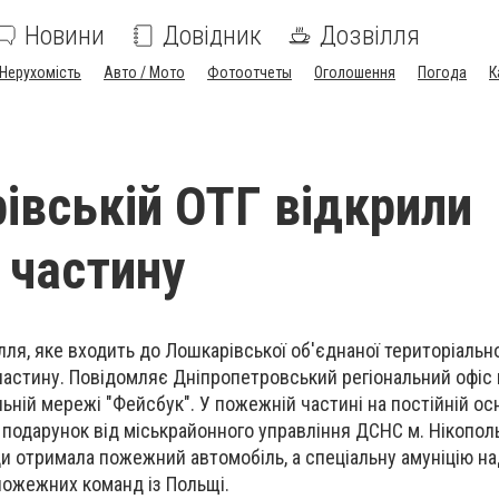
Новини
Довідник
Дозвілля
Нерухомість
Авто / Мото
Фотоотчеты
Оголошення
Погода
К
івській ОТГ відкрили
 частину
лля, яке входить до Лошкарівської об'єднаної територіально
астину. Повідомляє Дніпропетровський регіональний офіс 
ьній мережі "Фейсбук". У пожежній частині на постійній ос
У подарунок від міськрайонного управління ДСНС м. Нiкопо
ди отримала пожежний автомобіль, а спеціальну амуніцію н
пожежних команд із Польщі.