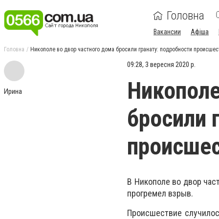
Головна
Вакансии
Афіша
Головна
Никополе во двор частного дома бросили гранату: подробности происшес
09:28, 3 вересня 2020 р.
Никополе
Ирина
бросили 
происше
В Никополе во двор част
прогремел взрыв.
Происшествие случилос