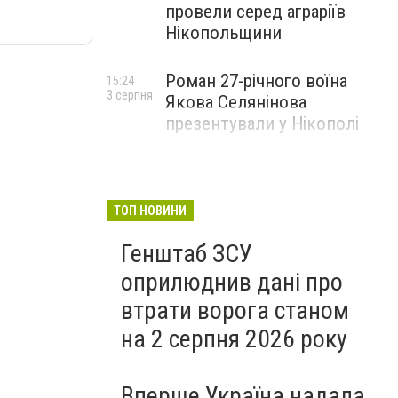
провели серед аграріїв
Нікопольщини
Роман 27-річного воїна
15:24
3 серпня
Якова Селянінова
презентували у Нікополі
ТОП НОВИНИ
Генштаб ЗСУ
оприлюднив дані про
втрати ворога станом
на 2 серпня 2026 року
Вперше Україна надала