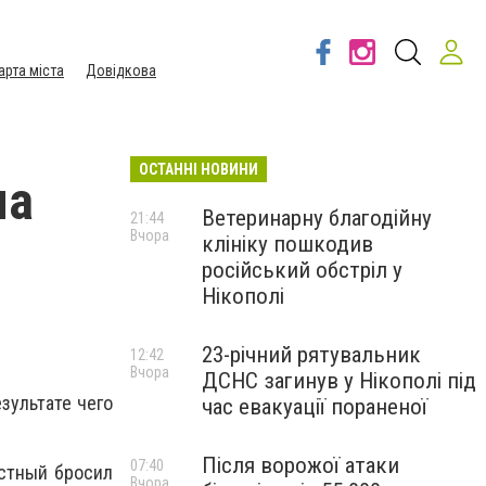
арта міста
Довідкова
ОСТАННІ НОВИНИ
ма
Ветеринарну благодійну
21:44
Вчора
клініку пошкодив
російський обстріл у
Нікополі
23-річний рятувальник
12:42
Вчора
ДСНС загинув у Нікополі під
зультате чего
час евакуації пораненої
Після ворожої атаки
07:40
стный бросил
Вчора