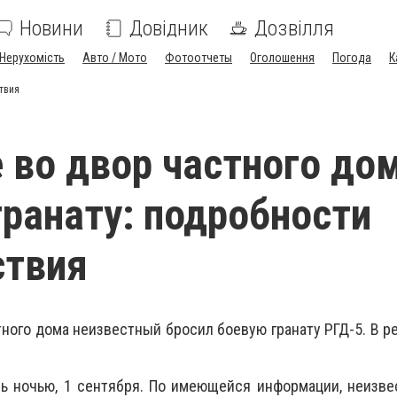
Новини
Довідник
Дозвілля
Нерухомість
Авто / Мото
Фотоотчеты
Оголошення
Погода
К
твия
 во двор частного до
гранату: подробности
ствия
ного дома неизвестный бросил боевую гранату РГД-5. В ре
ь ночью, 1 сентября. По имеющейся информации, неизве