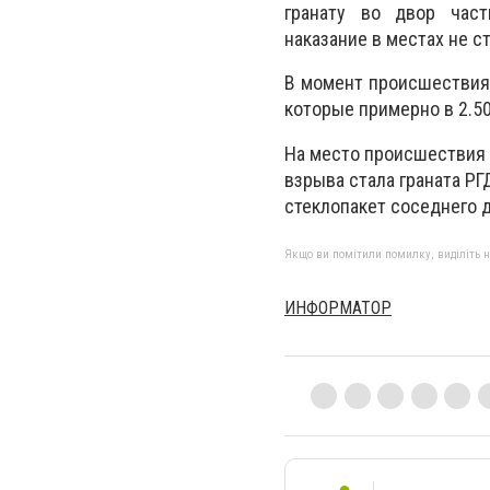
гранату во двор част
наказание в местах не с
В момент происшествия 
которые примерно в 2.50
На место происшествия 
взрыва стала граната РГ
стеклопакет соседнего 
Якщо ви помітили помилку, виділіть нео
ИНФОРМАТОР