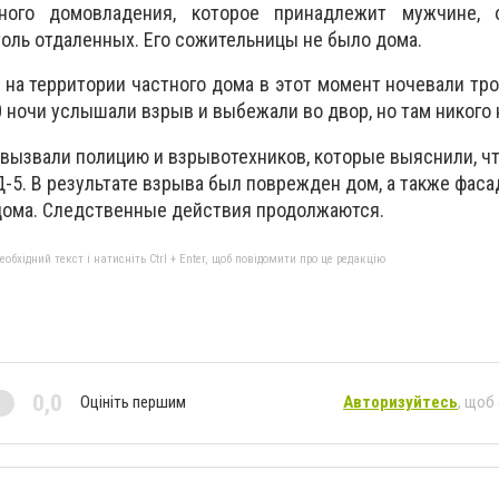
ного домовладения, которое принадлежит мужчине,
толь отдаленных. Его сожительницы не было дома.
на территории частного дома в этот момент ночевали тро
 ночи услышали взрыв и выбежали во двор, но там никого 
вызвали полицию и взрывотехников, которые выяснили, ч
Д-5. В результате взрыва был поврежден дом, а также фаса
дома. Следственные действия продолжаются.
бхідний текст і натисніть Ctrl + Enter, щоб повідомити про це редакцію
0,0
Оцініть першим
Авторизуйтесь
, щоб