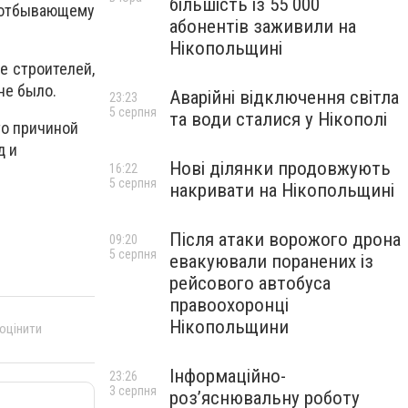
більшість із 55 000
 отбывающему
абонентів заживили на
Нікопольщині
е строителей,
не было.
Аварійні відключення світла
23:23
5 серпня
та води сталися у Нікополі
то причиной
д и
Нові ділянки продовжують
16:22
5 серпня
накривати на Нікопольщині
Після атаки ворожого дрона
09:20
5 серпня
евакуювали поранених із
рейсового автобуса
правоохоронці
Нікопольщини
 оцінити
Інформаційно-
23:26
3 серпня
роз’яснювальну роботу