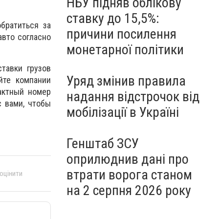
НБУ підняв облікову
ставку до 15,5%:
братиться за
причини посилення
авто согласно
монетарної політики
тавки грузов
Уряд змінив правила
йте компании
актный номер
надання відстрочок від
с вами, чтобы
мобілізації в Україні
Генштаб ЗСУ
оприлюднив дані про
втрати ворога станом
 оцінити
на 2 серпня 2026 року