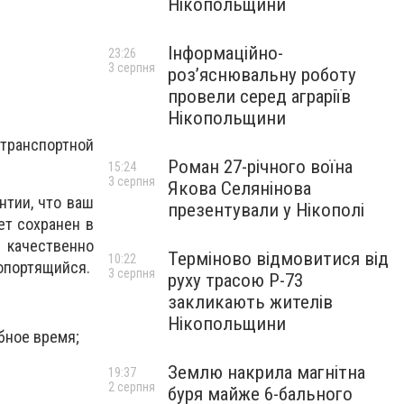
Нікопольщини
Інформаційно-
23:26
3 серпня
роз’яснювальну роботу
провели серед аграріїв
Нікопольщини
 транспортной
Роман 27-річного воїна
15:24
3 серпня
Якова Селянінова
нтии, что ваш
презентували у Нікополі
ет сохранен в
качественно
Терміново відмовитися від
10:22
ропортящийся.
3 серпня
руху трасою Р-73
закликають жителів
Нікопольщини
бное время;
Землю накрила магнітна
19:37
2 серпня
буря майже 6-бального