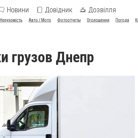
Новини
Довідник
Дозвілля
Нерухомість
Авто / Мото
Фотоотчеты
Оголошення
Погода
К
и грузов Днепр