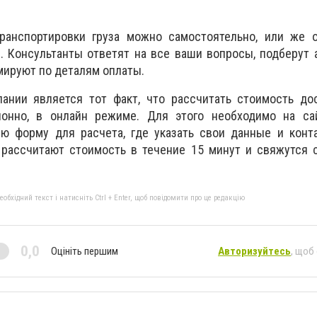
анспортировки груза можно самостоятельно, или же о
 Консультанты ответят на все ваши вопросы, подберут 
мируют по деталям оплаты.
нии является тот факт, что рассчитать стоимость дос
онно, в онлайн режиме. Для этого необходимо на са
ую форму для расчета, где указать свои данные и конт
 рассчитают стоимость в течение 15 минут и свяжутся 
бхідний текст і натисніть Ctrl + Enter, щоб повідомити про це редакцію
0,0
Оцініть першим
Авторизуйтесь
, щоб