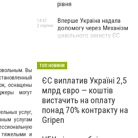
рівня
Вперше Україна надала
14:47
2 серпня
допомогу через Механізм
цивільного захисту ЄС
ТОП НОВИНИ
довольным. Вы
установленный
ЄС виплатив Україні 2,5
ок, оснащены
млрд євро — коштів
джеры могут
вистачить на оплату
понад 70% контракту на
ельных услуг,
Gripen
нным услугам
ессиональную
и тяжелыми и