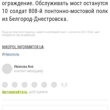
ограждение. Обслуживать мост останутся
10 солдат 808-й понтонно-мостовой полк
из Белгород-Днестровска.
Якщо ви помітили помилку, виділіть необхідний текст і натисніть Ctrl + Enter, щоб
повідомити про це редакцію
NIKOPOL.INFORMATOR.UA
#Никополь
Иванова Аня
контент-менеджер
0,0
Авторизуйтесь
, щоб оцінити