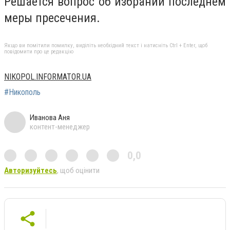
Решается вопрос об избрании последнем
меры пресечения.
Якщо ви помітили помилку, виділіть необхідний текст і натисніть Ctrl + Enter, щоб
повідомити про це редакцію
NIKOPOL.INFORMATOR.UA
#Никополь
Иванова Аня
контент-менеджер
0,0
Авторизуйтесь
, щоб оцінити