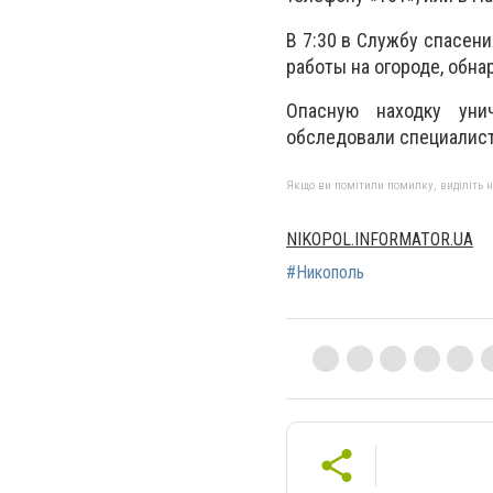
В 7:30 в Службу спасени
работы на огороде, обн
Опасную находку уни
обследовали специалис
Якщо ви помітили помилку, виділіть нео
NIKOPOL.INFORMATOR.UA
#Никополь