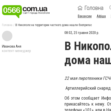
Головна
Вакансии
Афіша
Головна
В Никополе на территории частного дома нашли боеприпас
08:02, 25 травня 2020 р.
В Никопо
Иванова Аня
контент-менеджер
дома наш
22 мая пиротехники ГСЧ
Артиллерийский снаряд 
Об этом сообщает Инфо
прикасайтесь к нему. О
телефону «101», или в Н