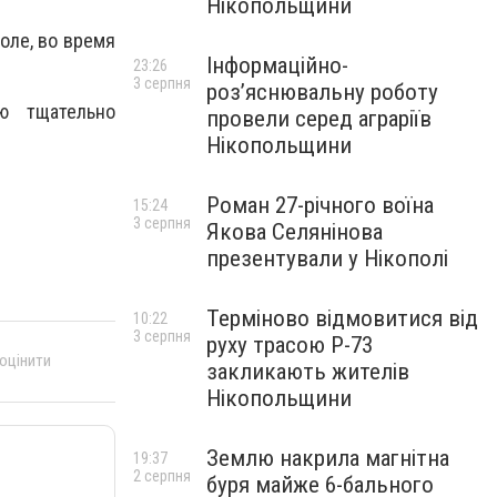
Нікопольщини
оле, во время
Інформаційно-
23:26
3 серпня
роз’яснювальну роботу
ю тщательно
провели серед аграріїв
Нікопольщини
Роман 27-річного воїна
15:24
3 серпня
Якова Селянінова
презентували у Нікополі
Терміново відмовитися від
10:22
3 серпня
руху трасою Р-73
 оцінити
закликають жителів
Нікопольщини
Землю накрила магнітна
19:37
2 серпня
буря майже 6-бального