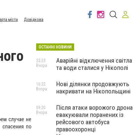
арта міста
Довідкова
ОСТАННІ НОВИНИ
ного
Аварійні відключення світла
23:23
Вчора
та води сталися у Нікополі
Нові ділянки продовжують
16:22
Вчора
накривати на Нікопольщині
Після атаки ворожого дрона
09:20
Вчора
евакуювали поранених із
оем случае не
рейсового автобуса
у спасения по
правоохоронці