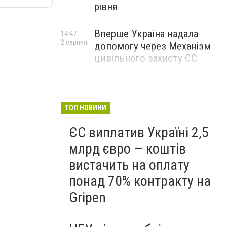
рівня
Вперше Україна надала
14:47
2 серпня
допомогу через Механізм
цивільного захисту ЄС
ТОП НОВИНИ
ЄС виплатив Україні 2,5
млрд євро — коштів
вистачить на оплату
понад 70% контракту на
Gripen