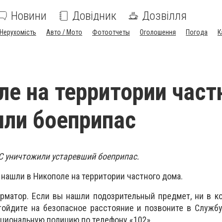
Новини
Довідник
Дозвілля
Нерухомість
Авто / Мото
Фотоотчеты
Оголошення
Погода
К
ле на территории част
ли боеприпас
С уничтожили устаревший боеприпас.
нашли в Никополе на территории частного дома.
рматор. Если вы нашли подозрительный предмет, ни в к
тойдите на безопасное расстояние и позвоните в Служб
ациональную полицию по телефону «102».