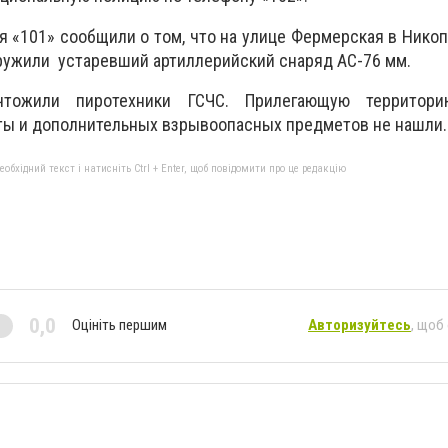
я «101» сообщили о том, что на улице Фермерская в Никоп
аружили устаревший артиллерийский снаряд АС-76 мм.
чтожили пиротехники ГСЧС. Прилегающую территори
ты и дополнительных взрывоопасных предметов не нашли.
бхідний текст і натисніть Ctrl + Enter, щоб повідомити про це редакцію
0,0
Оцініть першим
Авторизуйтесь
, щоб