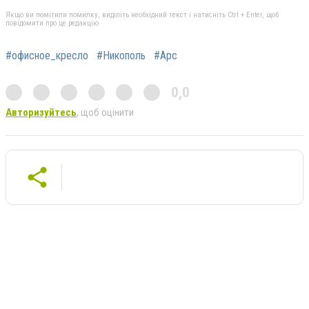
Якщо ви помітили помилку, виділіть необхідний текст і натисніть Ctrl + Enter, щоб
повідомити про це редакцію
#офисное_кресло
#Никополь
#Арс
0,0
Авторизуйтесь
, щоб оцінити