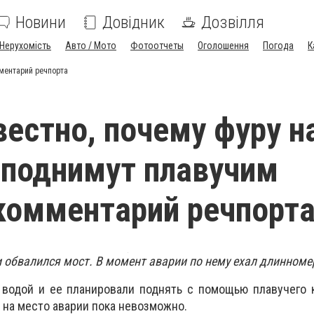
Новини
Довідник
Дозвілля
Нерухомість
Авто / Мото
Фотоотчеты
Оголошення
Погода
К
мментарий речпорта
вестно, почему фуру н
 поднимут плавучим
комментарий речпорт
и обвалился мост. В момент аварии по нему ехал длинноме
 водой и ее планировали поднять с помощью плавучего 
 на место аварии пока невозможно.