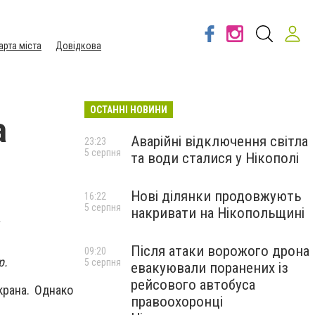
арта міста
Довідкова
ОСТАННІ НОВИНИ
а
Аварійні відключення світла
23:23
5 серпня
та води сталися у Нікополі
Нові ділянки продовжують
а
16:22
5 серпня
накривати на Нікопольщині
Після атаки ворожого дрона
09:20
р.
5 серпня
евакуювали поранених із
рейсового автобуса
крана. Однако
правоохоронці