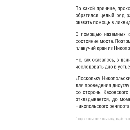
По какой причине, прок
обратился целый ряд ра
оказать помощь в ликви
С помощью наземных с
состояние моста. Поэто
плавучий кран из Никопо
Но, как оказалось, в д
исследовать дно в устье
«Поскольку Никопольски
для проведения дноуглу
со стороны Каховского 
откладывается, до мом
Никопольского речпорта
Якщо ви помітили помилку, виділіть нео