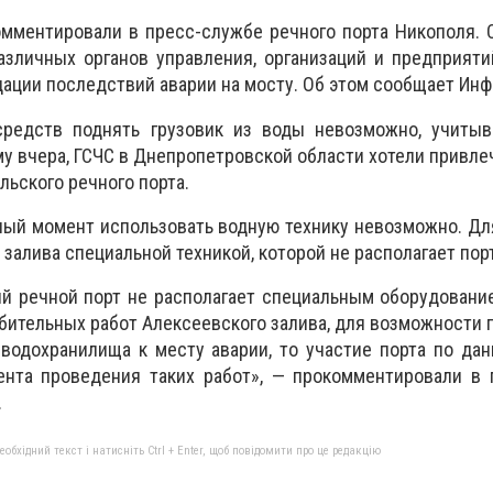
омментировали в пресс-службе речного порта Никополя. 
зличных органов управления, организаций и предприяти
дации последствий аварии на мосту. Об этом сообщает Инф
редств поднять грузовик из воды невозможно, учитыв
му вчера, ГСЧС в Днепропетровской области хотели привле
льского речного порта.
анный момент использовать водную технику невозможно. Дл
 залива специальной техникой, которой не располагает пор
й речной порт не располагает специальным оборудовани
бительных работ Алексеевского залива, для возможности 
водохранилища к месту аварии, то участие порта по да
ента проведения таких работ», — прокомментировали в 
.
бхідний текст і натисніть Ctrl + Enter, щоб повідомити про це редакцію