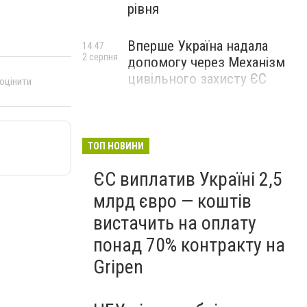
рівня
Вперше Україна надала
14:47
2 серпня
допомогу через Механізм
цивільного захисту ЄС
 оцінити
ТОП НОВИНИ
ЄС виплатив Україні 2,5
млрд євро — коштів
вистачить на оплату
понад 70% контракту на
Gripen