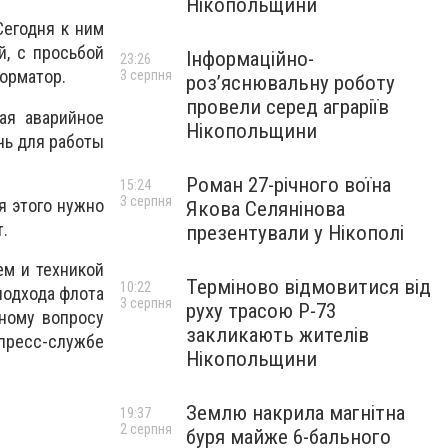
Нікопольщини
Сегодня к ним
й, с просьбой
Інформаційно-
23:26
орматор.
3 серпня
роз’яснювальну роботу
провели серед аграріїв
ая аварийное
Нікопольщини
чь для работы
Роман 27-річного воїна
15:24
3 серпня
я этого нужно
Якова Селянінова
т.
презентували у Нікополі
ем и техникой
Терміново відмовитися від
10:22
подхода флота
3 серпня
руху трасою Р-73
нному вопросу
закликають жителів
пресс-службе
Нікопольщини
Землю накрила магнітна
19:37
2 серпня
буря майже 6-бального