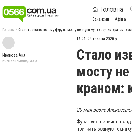
Головна
Вакансии
Афіша
Головна
Стало известно, почему фуру на мосту не поднимут плавучим краном: ко
16:21, 23 травня 2020 р.
Стало из
Иванова Аня
контент-менеджер
мосту не
краном: 
20 мая возле Алексеевк
Фура Iveco зависла над
пригнать водную технику