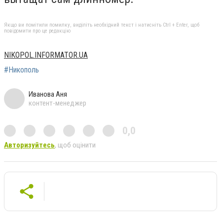
Якщо ви помітили помилку, виділіть необхідний текст і натисніть Ctrl + Enter, щоб
повідомити про це редакцію
NIKOPOL.INFORMATOR.UA
#Никополь
Иванова Аня
контент-менеджер
0,0
Авторизуйтесь
, щоб оцінити