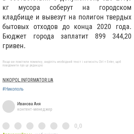
кг мусора соберут на городском
кладбище и вывезут на полигон твердых
бытовых отходов до конца 2020 года.
Бюджет города заплатит 899 344,20
гривен.
Якщо ви помітили помилку, виділіть необхідний текст і натисніть Ctrl + Enter, щоб
повідомити про це редакцію
NIKOPOL.INFORMATOR.UA
#Никополь
Иванова Аня
контент-менеджер
0,0