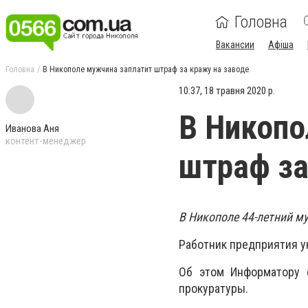
Головна
Вакансии
Афіша
Головна
В Никополе мужчина заплатит штраф за кражу на заводе
10:37, 18 травня 2020 р.
В Никопо
Иванова Аня
контент-менеджер
штраф за
В Никополе 44-летний м
Работник предприятия у
Об этом Информатору 
прокуратуры.