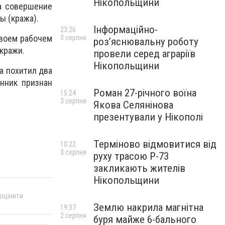
Нікопольщини
за совершение
ы (кража).
Інформаційно-
23:26
своем рабочем
3 серпня
роз’яснювальну роботу
 кражи.
провели серед аграріїв
Нікопольщини
а похитил два
нник признан
Роман 27-річного воїна
15:24
3 серпня
Якова Селянінова
презентували у Нікополі
Терміново відмовитися від
10:22
3 серпня
руху трасою Р-73
закликають жителів
Нікопольщини
 оцінити
Землю накрила магнітна
19:37
2 серпня
буря майже 6-бального