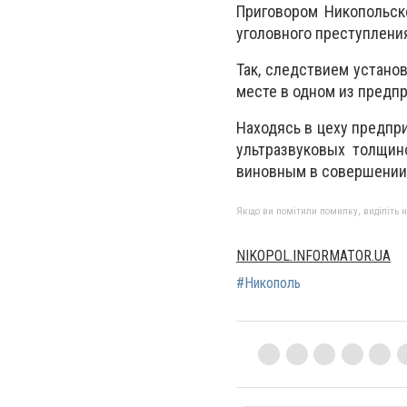
Приговором Никопольск
уголовного преступления
Так, следствием устано
месте в одном из предпр
Находясь в цеху предпри
ультразвуковых толщин
виновным в совершении 
Якщо ви помітили помилку, виділіть нео
NIKOPOL.INFORMATOR.UA
#Никополь