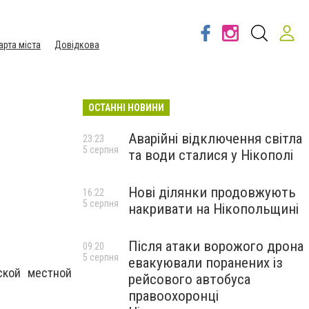
арта міста
Довідкова
ОСТАННІ НОВИНИ
Аварійні відключення світла
23:23
5 серпня
та води сталися у Нікополі
Нові ділянки продовжують
16:22
5 серпня
накривати на Нікопольщині
Після атаки ворожого дрона
09:20
5 серпня
евакуювали поранених із
ской местной
рейсового автобуса
правоохоронці