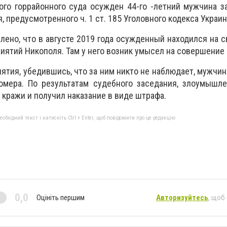
ого горрайонного суда осужден 44-го -летний мужчина 
, предусмотренного ч. 1 ст. 185 Уголовного кодекса Украин
влено, что в августе 2019 года осужденный находился на 
иятий Никополя. Там у него возник умысел на совершение
ятия, убедившись, что за ним никто не наблюдает, мужчин
омера. По результатам судебного заседания, злоумышле
кражи и получил наказание в виде штрафа.
бхідний текст і натисніть Ctrl + Enter, щоб повідомити про це редакцію
0,0
Оцініть першим
Авторизуйтесь
, щоб