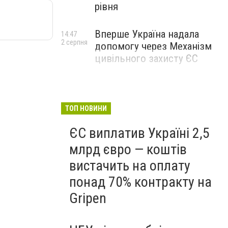
рівня
Вперше Україна надала
14:47
2 серпня
допомогу через Механізм
цивільного захисту ЄС
ТОП НОВИНИ
ЄС виплатив Україні 2,5
млрд євро — коштів
вистачить на оплату
понад 70% контракту на
Gripen