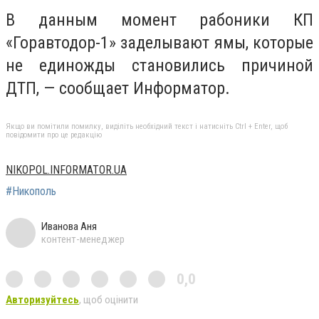
В данным момент рабоники КП
«Горавтодор-1» заделывают ямы, которые
не единожды становились причиной
ДТП, — сообщает Информатор.
Якщо ви помітили помилку, виділіть необхідний текст і натисніть Ctrl + Enter, щоб
повідомити про це редакцію
NIKOPOL.INFORMATOR.UA
#Никополь
Иванова Аня
контент-менеджер
0,0
Авторизуйтесь
, щоб оцінити