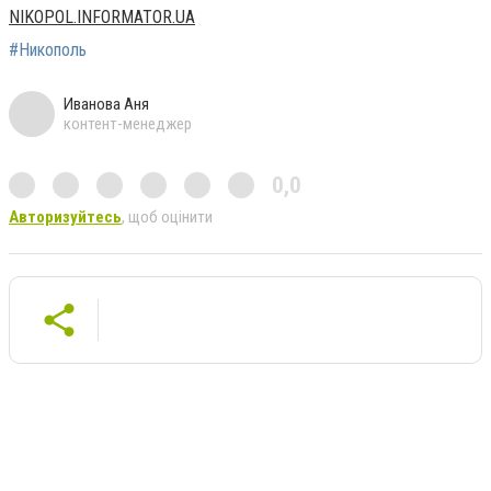
NIKOPOL.INFORMATOR.UA
#Никополь
Иванова Аня
контент-менеджер
0,0
Авторизуйтесь
, щоб оцінити