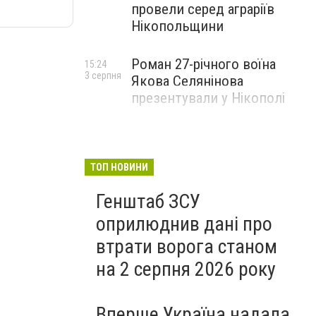
провели серед аграріїв
Нікопольщини
Роман 27-річного воїна
15:24
3 серпня
Якова Селянінова
презентували у Нікополі
ТОП НОВИНИ
Генштаб ЗСУ
оприлюднив дані про
втрати ворога станом
на 2 серпня 2026 року
Вперше Україна надала