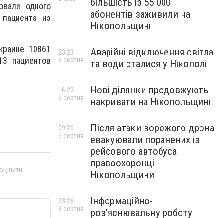
більшість із 55 000
овали одного
абонентів заживили на
 пациента из
Нікопольщині
краине 10861
Аварійні відключення світла
23:23
13 пациентов
5 серпня
та води сталися у Нікополі
Нові ділянки продовжують
16:22
5 серпня
накривати на Нікопольщині
Після атаки ворожого дрона
09:20
5 серпня
евакуювали поранених із
рейсового автобуса
правоохоронці
 оцінити
Нікопольщини
Інформаційно-
23:26
3 серпня
роз’яснювальну роботу