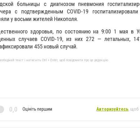
одской больницы с диагнозом пневмония госпитализир
вчера с подтвержденным COVID-19 госпитализировали
зяли у восьми жителей Никополя.
ственного здоровья, по состоянию на 9:00 1 мая в У
енных случаев COVID-19, из них 272 — летальных, 14
зафиксировали 455 новый случай.
бхідний текст і натисніть Ctrl + Enter, щоб повідомити про це редакцію
0,0
Оцініть першим
Авторизуйтесь
, щоб