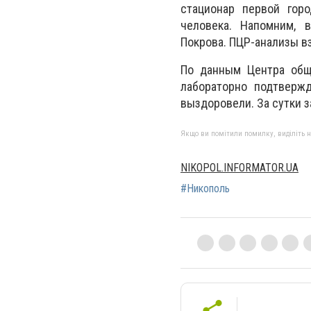
стационар первой гор
человека. Напомним, 
Покрова. ПЦР-анализы в
По данным Центра обще
лабораторно подтвержд
выздоровели. За сутки 
Якщо ви помітили помилку, виділіть нео
NIKOPOL.INFORMATOR.UA
#Никополь