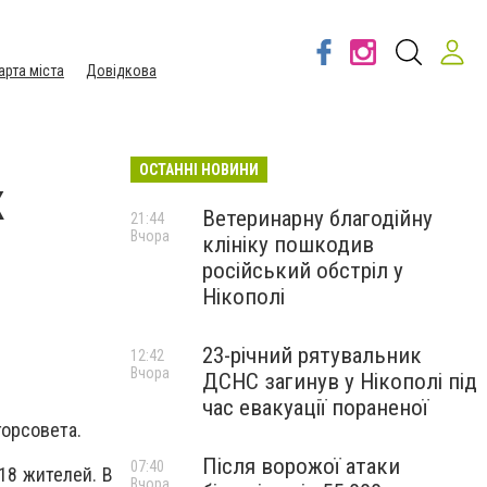
арта міста
Довідкова
ОСТАННІ НОВИНИ
к
Ветеринарну благодійну
21:44
Вчора
клініку пошкодив
російський обстріл у
Нікополі
23-річний рятувальник
12:42
Вчора
ДСНС загинув у Нікополі під
час евакуації пораненої
орсовета.
Після ворожої атаки
07:40
18 жителей. В
Вчора