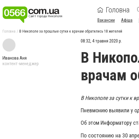
Головна
Вакансии
Афіша
Головна
В Никополе за прошлые сутки к врачам обратились 18 жителей
08:32, 4 травня 2020 р.
В Никопо
Иванова Аня
контент-менеджер
врачам о
В Никополе за сутки к 
Пневмонию выявили у од
Об этом Информатору ст
По состоянию на 30 апр