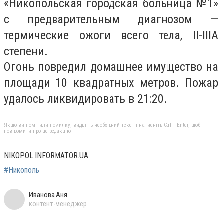
«Никопольская городская больница №1»
с предварительным диагнозом —
термические ожоги всего тела, II-IIIА
степени.
Огонь повредил домашнее имущество на
площади 10 квадратных метров. Пожар
удалось ликвидировать в 21:20.
Якщо ви помітили помилку, виділіть необхідний текст і натисніть Ctrl + Enter, щоб
повідомити про це редакцію
NIKOPOL.INFORMATOR.UA
#Никополь
Иванова Аня
контент-менеджер