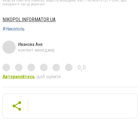
Якщо ви помітили помилку, виділіть необхідний текст і натисніть Ctrl + Enter, щоб
повідомити про це редакцію
NIKOPOL.INFORMATOR.UA
#Никополь
Иванова Аня
контент-менеджер
0,0
Авторизуйтесь
, щоб оцінити