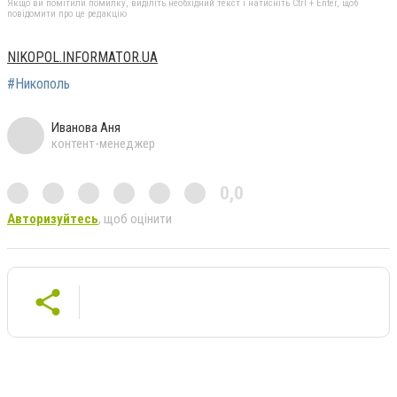
Якщо ви помітили помилку, виділіть необхідний текст і натисніть Ctrl + Enter, щоб
повідомити про це редакцію
NIKOPOL.INFORMATOR.UA
#Никополь
Иванова Аня
контент-менеджер
0,0
Авторизуйтесь
, щоб оцінити