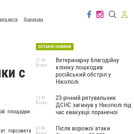
арта міста
Довідкова
ОСТАННІ НОВИНИ
Ветеринарну благодійну
21:44
Вчора
клініку пошкодив
ки с
російський обстріл у
Нікополі
23-річний рятувальник
12:42
Вчора
ДСНС загинув у Нікополі під
ой площадки.
час евакуації пораненої
Після ворожої атаки
07:40
ат горсовета
Вчора