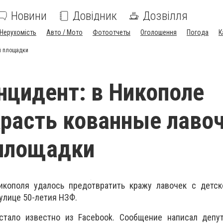
Новини
Довідник
Дозвілля
Нерухомість
Авто / Мото
Фотоотчеты
Оголошення
Погода
К
ой площадки
нцидент: в Никополе
красть кованные лавоч
 площадки
кополя удалось предотвратить кражу лавочек с детск
улице 50-летия НЗФ.
тало известно из Facebook. Сообщение написал депут