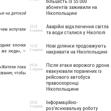
більшість із 55 000
абонентів заживили на
Нікопольщині
ые на детской
Аварійні відключення світла
23:23
чем испугали
5 серпня
та води сталися у Нікополі
годние елочки
Нові ділянки продовжують
16:22
5 серпня
и же люди», —
накривати на Нікопольщині
Після атаки ворожого дрона
09:20
 «Жители пока
5 серпня
евакуювали поранених із
ование, чтобы
рейсового автобуса
правоохоронці
Нікопольщини
Інформаційно-
23:26
3 серпня
роз’яснювальну роботу