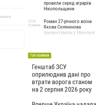
провели серед аграріїв
Нікопольщини
 оцінити
Роман 27-річного воїна
15:24
3 серпня
Якова Селянінова
презентували у Нікополі
ТОП НОВИНИ
Генштаб ЗСУ
оприлюднив дані про
втрати ворога станом
на 2 серпня 2026 року
Вперше Україна надала