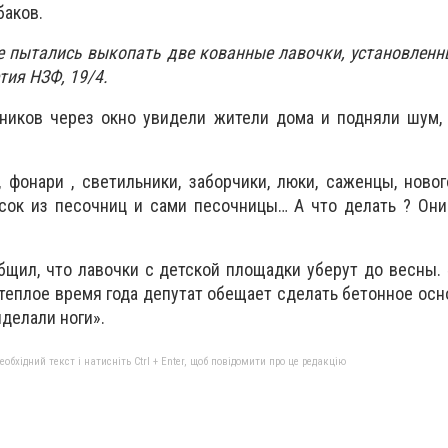
баков.
 пытались выкопать две кованные лавочки, установленн
тия НЗФ, 19/4.
ников через окно увидели жители дома и подняли шум, 
, фонари , светильники, заборчики, люки, саженцы, ново
есок из песочниц и сами песочницы… А что делать ? Он
щил, что лавочки с детской площадки уберут до весны.
 теплое время года депутат обещает сделать бетонное осн
делали ноги».
бхідний текст і натисніть Ctrl + Enter, щоб повідомити про це редакцію