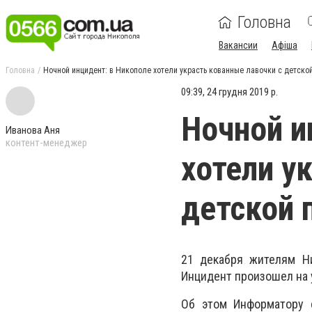
Головна
Вакансии
Афіша
Головна
Ночной инцидент: в Никополе хотели украсть кованные лавочки с детск
09:39, 24 грудня 2019 р.
Ночной и
Иванова Аня
контент-менеджер
хотели у
детской
21 декабря жителям Ни
Инцидент произошел на 
Об этом Информатору с