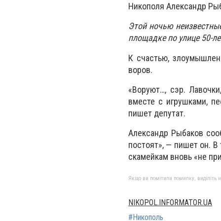
Никополя Александр Ры
Этой ночью неизвестные
площадке по улице 50-ле
К счастью, злоумышлен
воров.
«Воруют…, сэр. Лавочки
вместе с игрушками, п
пишет депутат.
Александр Рыбаков сооб
постоят», — пишет он. В
скамейкам вновь «не при
Якщо ви помітили помилку, виділіть нео
NIKOPOL.INFORMATOR.UA
#Никополь