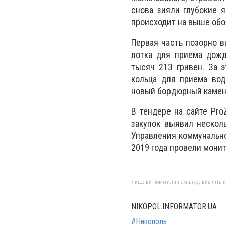
снова зияли глубокие 
происходит на выше обо
Первая часть позорно 
лотка для приема дожд
тысяч 213 гривен. За 
кольца для приема вод
новый бордюрный камень
В тендере на сайте Pro
закупок выявил нескол
Управления коммунальног
2019 года провели монит
Якщо ви помітили помилку, виділіть нео
NIKOPOL.INFORMATOR.UA
#Никополь