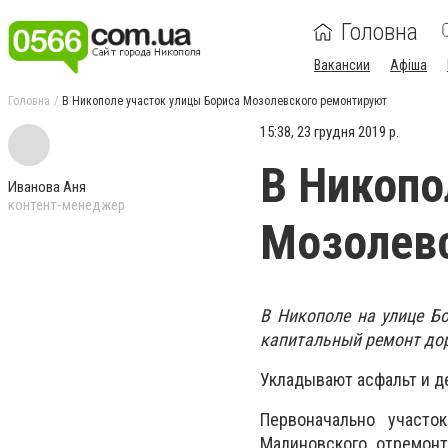
Головна
Вакансии
Афіша
Головна
В Никополе участок улицы Бориса Мозолевского ремонтируют
15:38, 23 грудня 2019 р.
В Никопо
Иванова Аня
контент-менеджер
Мозолев
В Никополе на улице Б
капитальный ремонт дор
Укладывают асфальт и д
Первоначально участ
Малиновского, отремонт