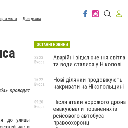
арта міста
Довідкова
ОСТАННІ НОВИНИ
иса
Аварійні відключення світла
23:23
Вчора
та води сталися у Нікополі
Нові ділянки продовжують
16:22
Вчора
накривати на Нікопольщині
уба» проводят
Після атаки ворожого дрона
09:20
Вчора
евакуювали поранених із
рейсового автобуса
ля до улицы
правоохоронці
роезжей части