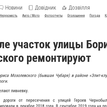
Новини
Довідник
Дозвілля
Нерухомість
Авто / Мото
Фотоотчеты
Оголошення
Погода
К
ле участок улицы Бор
ского ремонтируют
ориса Мозолевского (бывшая Чубаря) в районе «Элит-кл
оги.
елают ливневку.
ок дороги от пересечения с улицей Героев Чернобы
ировали в декабре 2018 года. В сентябре 2019 года на п