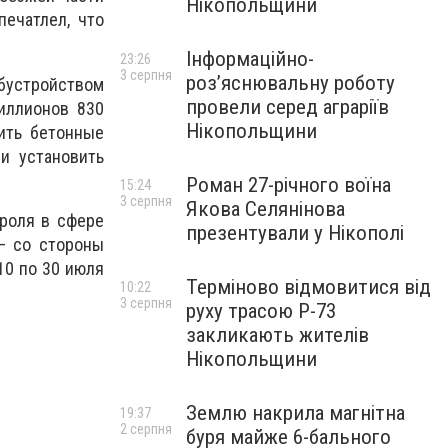
Нікопольщини
печатлел, что
Інформаційно-
23:26
3 серпня
роз’яснювальну роботу
обустройством
провели серед аграріїв
иллионов 830
Нікопольщини
ить бетонные
и установить
Роман 27-річного воїна
15:24
3 серпня
Якова Селянінова
троля в сфере
презентували у Нікополі
— со стороны
10 по 30 июля
Терміново відмовитися від
10:22
3 серпня
руху трасою Р-73
закликають жителів
Нікопольщини
Землю накрила магнітна
19:37
2 серпня
буря майже 6-бального