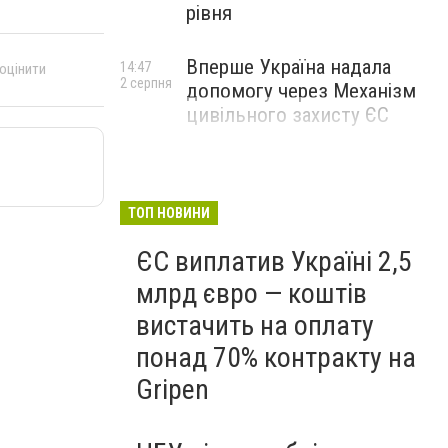
рівня
Вперше Україна надала
14:47
 оцінити
2 серпня
допомогу через Механізм
цивільного захисту ЄС
ТОП НОВИНИ
ЄС виплатив Україні 2,5
млрд євро — коштів
вистачить на оплату
понад 70% контракту на
Gripen