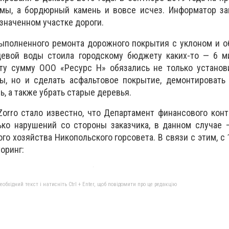
ямы, а бордюрный камень и вовсе исчез. Информатор за
значенном участке дороги.
выполненного ремонта дорожного покрытия с уклоном и 
евой воды стоила городскому бюджету каких-то — 6 м
эту сумму ООО «Ресурс Н» обязались не только установ
ы, но и сделать асфальтовое покрытие, демонтировать 
, а также убрать старые деревья.
Zorro стало известно, что Департамент финансового кон
ько нарушений со стороны заказчика, в данном случае 
о хозяйства Никопольского горсовета. В связи с этим, с 
оринг:
бхідний текст і натисніть Ctrl + Enter, щоб повідомити про це редакцію