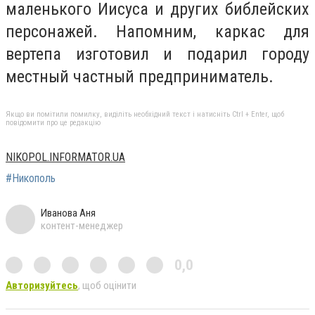
маленького Иисуса и других библейских
персонажей. Напомним, каркас для
вертепа изготовил и подарил городу
местный частный предприниматель.
Якщо ви помітили помилку, виділіть необхідний текст і натисніть Ctrl + Enter, щоб
повідомити про це редакцію
NIKOPOL.INFORMATOR.UA
#Никополь
Иванова Аня
контент-менеджер
0,0
Авторизуйтесь
, щоб оцінити