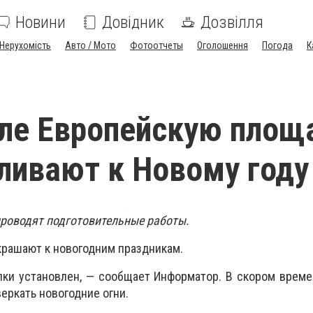
Новини
Довідник
Дозвілля
Нерухомість
Авто / Мото
Фотоотчеты
Оголошення
Погода
К
ле Европейскую площ
ливают к Новому году
проводят подготовительные работы.
рашают к новогодним праздникам.
лки установлен, — сообщает Информатор. В скором време
еркать новогодние огни.