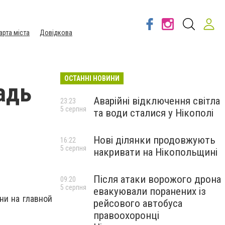
арта міста
Довідкова
ОСТАННІ НОВИНИ
адь
Аварійні відключення світла
23:23
5 серпня
та води сталися у Нікополі
Нові ділянки продовжують
16:22
5 серпня
накривати на Нікопольщині
Після атаки ворожого дрона
09:20
5 серпня
евакуювали поранених із
ни на главной
рейсового автобуса
правоохоронці