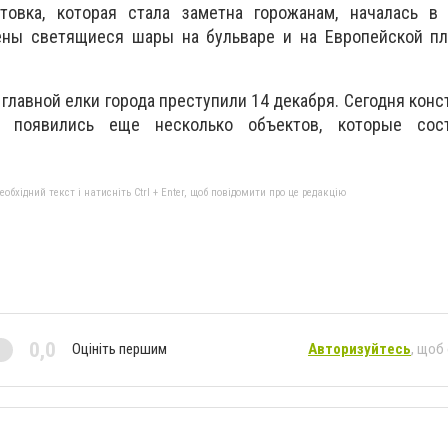
товка, которая стала заметна горожанам, началась в
ены светящиеся шары на бульваре и на Европейской пл
 главной елки города преступили 14 декабря. Сегодня конс
о, появились еще несколько объектов, которые сос
бхідний текст і натисніть Ctrl + Enter, щоб повідомити про це редакцію
0,0
Оцініть першим
Авторизуйтесь
, щоб