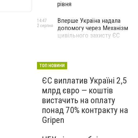
рівня
Вперше Україна надала
14:47
2 серпня
допомогу через Механізм
цивільного захисту ЄС
ТОП НОВИНИ
ЄС виплатив Україні 2,5
млрд євро — коштів
вистачить на оплату
понад 70% контракту на
Gripen