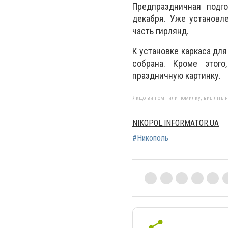
Предпраздничная подго
декабря. Уже установл
часть гирлянд.
К установке каркаса для
собрана. Кроме этог
праздничную картинку.
Якщо ви помітили помилку, виділіть нео
NIKOPOL.INFORMATOR.UA
#Никополь