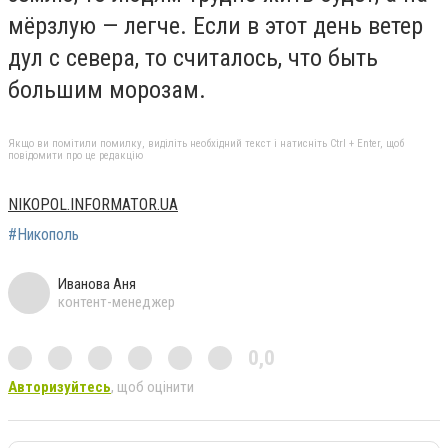
мёрзлую — легче. Если в этот день ветер
дул с севера, то считалось, что быть
большим морозам.
Якщо ви помітили помилку, виділіть необхідний текст і натисніть Ctrl + Enter, щоб
повідомити про це редакцію
NIKOPOL.INFORMATOR.UA
#Никополь
Иванова Аня
контент-менеджер
0,0
Авторизуйтесь
, щоб оцінити