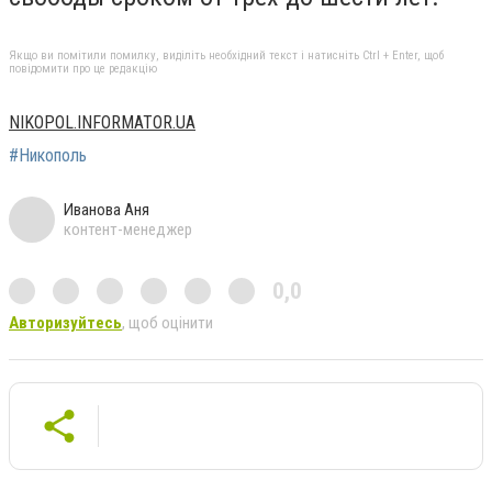
Якщо ви помітили помилку, виділіть необхідний текст і натисніть Ctrl + Enter, щоб
повідомити про це редакцію
NIKOPOL.INFORMATOR.UA
#Никополь
Иванова Аня
контент-менеджер
0,0
Авторизуйтесь
, щоб оцінити