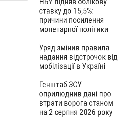
НБУ підняв облікову
ставку до 15,5%:
причини посилення
монетарної політики
Уряд змінив правила
надання відстрочок від
мобілізації в Україні
Генштаб ЗСУ
оприлюднив дані про
втрати ворога станом
на 2 серпня 2026 року