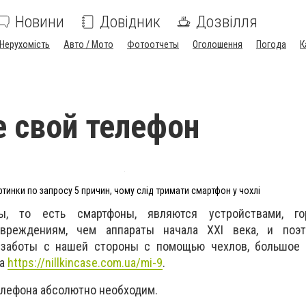
Новини
Довідник
Дозвілля
Нерухомість
Авто / Мото
Фотоотчеты
Оголошення
Погода
К
 свой телефон
ртинки по запросу 5 причин, чому слід тримати смартфон у чохлі
ы, то есть смартфоны, являются устройствами, го
вреждениям, чем аппараты начала XXI века, и поэ
заботы с нашей стороны с помощью чехлов, большое 
на
https://nillkincase.com.ua/mi-9
.
елефона абсолютно необходим.