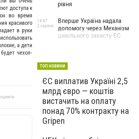
сли вы очень
рівня
еют доступа к
фон во время
Вперше Україна надала
14:47
ния красивого
2 серпня
допомогу через Механізм
падает в руки
цивільного захисту ЄС
 использовать
лохие, а дети
 будет чехол-
ТОП НОВИНИ
ЄС виплатив Україні 2,5
млрд євро — коштів
 оцінити
вистачить на оплату
понад 70% контракту на
Gripen