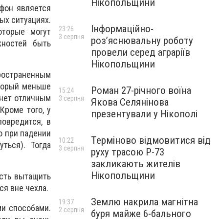
Нікопольщини
ефон является
ых ситуациях.
Інформаційно-
23:26
оторые могут
3 серпня
роз’яснювальну роботу
жностей быть
провели серед аграріїв
Нікопольщини
остраненным
оторый меньше
Роман 27-річного воїна
15:24
анет отличным
3 серпня
Якова Селянінова
Кроме того, у
презентували у Нікополі
повредится, в
о при падении
Терміново відмовитися від
10:22
ться). Тогда
3 серпня
руху трасою Р-73
закликають жителів
Нікопольщини
сть вытащить
ся вне чехла.
Землю накрила магнітна
19:37
ми способами.
2 серпня
буря майже 6-бального