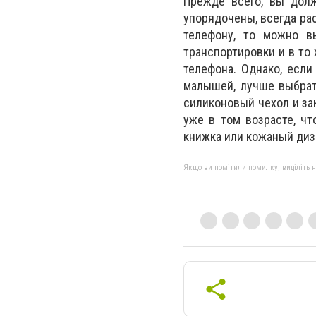
Прежде всего, вы дол
упорядочены, всегда рас
телефону, то можно в
транспортировки и в то
телефона. Однако, если
малышей, лучше выбрат
силиконовый чехол и зак
уже в том возрасте, ч
книжка или кожаный диз
Якщо ви помітили помилку, виділіть нео