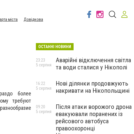
арта міста
Довідкова
ОСТАННІ НОВИНИ
Аварійні відключення світла
23:23
5 серпня
та води сталися у Нікополі
Нові ділянки продовжують
16:22
5 серпня
накривати на Нікопольщині
раздо более
тому требуют
Після атаки ворожого дрона
09:20
разнообразие
5 серпня
евакуювали поранених із
рейсового автобуса
правоохоронці