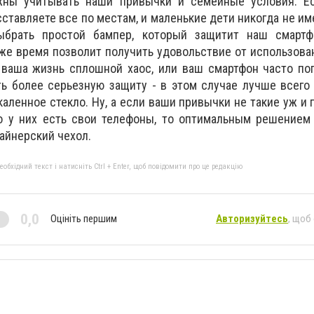
жны учитывать наши привычки и семейные условия. Е
ставляете все по местам, и маленькие дети никогда не им
ыбрать простой бампер, который защитит наш смарт
 же время позволит получить удовольствие от использова
 ваша жизнь сплошной хаос, или ваш смартфон часто по
ь более серьезную защиту - в этом случае лучше всего
аленное стекло. Ну, а если ваши привычки не такие уж и п
то у них есть свои телефоны, то оптимальным решением
айнерский чехол.
бхідний текст і натисніть Ctrl + Enter, щоб повідомити про це редакцію
0,0
Оцініть першим
Авторизуйтесь
, щоб