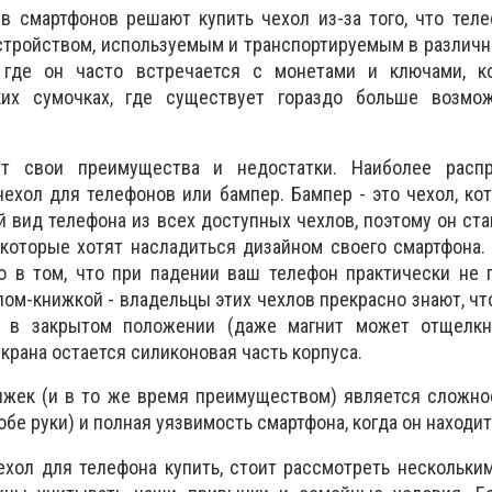
в смартфонов решают купить чехол из-за того, что тел
тройством, используемым и транспортируемым в различн
, где он часто встречается с монетами и ключами, к
ких сумочках, где существует гораздо больше возмо
т свои преимущества и недостатки. Наиболее распр
ехол для телефонов или бампер. Бампер - это чехол, к
й вид телефона из всех доступных чехлов, поэтому он ст
которые хотят насладиться дизайном своего смартфона. 
о в том, что при падении ваш телефон практически не 
лом-книжкой - владельцы этих чехлов прекрасно знают, чт
я в закрытом положении (даже магнит может отщелкну
крана остается силиконовая часть корпуса.
ижек (и в то же время преимуществом) является сложно
обе руки) и полная уязвимость смартфона, когда он находит
ехол для телефона купить, стоит рассмотреть нескольки