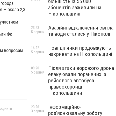
більшість із 55 000
города.
абонентів заживили на
я — около 2,3
Нікопольщині
 участием
Аварійні відключення світла
23:23
5 серпня
та води сталися у Нікополі
иги ФК
Нові ділянки продовжують
16:22
ем вопросам
5 серпня
накривати на Нікопольщині
.
Після атаки ворожого дрона
09:20
5 серпня
евакуювали поранених із
рейсового автобуса
правоохоронці
Нікопольщини
Інформаційно-
23:26
 оцінити
3 серпня
роз’яснювальну роботу