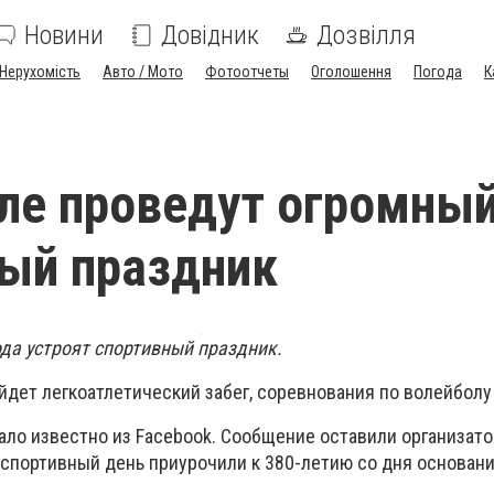
Новини
Довідник
Дозвілля
Нерухомість
Авто / Мото
Фотоотчеты
Оголошення
Погода
К
ле проведут огромны
ый праздник
ода устроят спортивный праздник.
йдет легкоатлетический забег, соревнования по волейболу
ало известно из Facebook. Сообщение оставили организат
спортивный день приурочили к 380-летию со дня основани