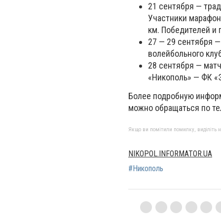
21 сентября — тра
Участники марафона
км. Победителей и 
27 — 29 сентября —
волейбольного клу
28 сентября — матч
«Никополь» — ФК «Э
Более подробную информ
можно обращаться по теле
Якщо ви помітили помилку, виділіть нео
NIKOPOL.INFORMATOR.UA
#Никополь