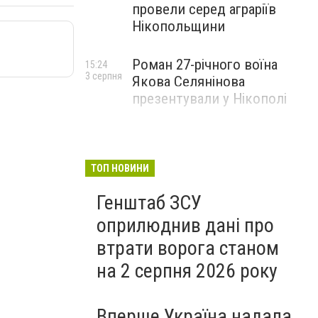
провели серед аграріїв
Нікопольщини
Роман 27-річного воїна
15:24
3 серпня
Якова Селянінова
презентували у Нікополі
ТОП НОВИНИ
Генштаб ЗСУ
оприлюднив дані про
втрати ворога станом
на 2 серпня 2026 року
Вперше Україна надала