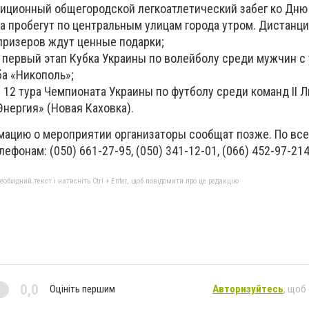
диционный общегородской легкоатлетический забег ко Дню 
 пробегут по центральным улицам города утром. Дистанци
призеров ждут ценные подарки;
 первый этап Кубка Украины по волейболу среди мужчин с
ба «Никополь»;
 12 тура Чемпионата Украины по футболу среди команд II Л
нергия» (Новая Каховка).
ацию о мероприятии организаторы сообщат позже. По вс
фонам: (050) 661-27-95, (050) 341-12-01, (066) 452-97-214
бхідний текст і натисніть Ctrl + Enter, щоб повідомити про це редакцію
0,0
Оцініть першим
Авторизуйтесь
, щоб