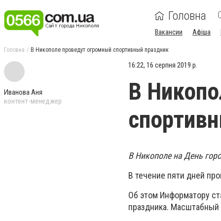
Головна
Вакансии
Афіша
Головна
В Никополе проведут огромный спортивный праздник
16:22, 16 серпня 2019 р.
В Никопо
Иванова Аня
контент-менеджер
спортивн
В Никополе на День гор
В течение пяти дней про
Об этом Информатору ст
праздника. Масштабный 