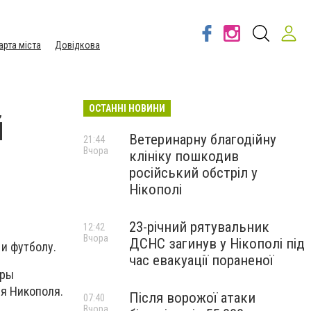
арта міста
Довідкова
ОСТАННІ НОВИНИ
й
Ветеринарну благодійну
21:44
Вчора
клініку пошкодив
російський обстріл у
Нікополі
23-річний рятувальник
12:42
Вчора
ДСНС загинув у Нікополі під
 и футболу.
час евакуації пораненої
оры
я Никополя.
Після ворожої атаки
07:40
Вчора