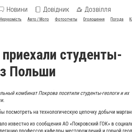
Новини
Довідник
Дозвілля
Нерухомість
Авто / Мото
Фотоотчеты
Оголошення
Погода
К
 приехали студенты-
из Польши
ельный комбинат Покрова посетили студенты-геологи и их
и.
бы посмотреть на технологическую цепочку добычи марган
ало известно из сообщения АО «Покровский ГОК» в социал
елегацию профессор кафедры месторождений и горной гео