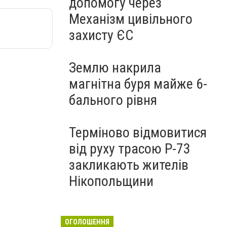
допомогу через
Механізм цивільного
захисту ЄС
Землю накрила
магнітна буря майже 6-
бального рівня
Терміново відмовитися
від руху трасою Р-73
закликають жителів
Нікопольщини
ОГОЛОШЕННЯ