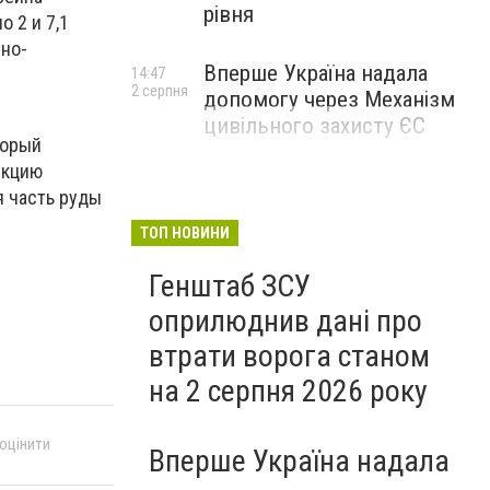
рівня
 2 и 7,1
рно-
Вперше Україна надала
14:47
2 серпня
допомогу через Механізм
цивільного захисту ЄС
торый
укцию
я часть руды
ТОП НОВИНИ
Генштаб ЗСУ
оприлюднив дані про
втрати ворога станом
на 2 серпня 2026 року
 оцінити
Вперше Україна надала