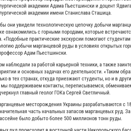
лургической академии Адама Пьестшински и доцент Ядвига
лургической академии имени Станислава Сташица.
обы они увидели технологическую цепочку добычи марганц
кже ознакомились с горными породами, которые встречаютс
а. «Подобные практические экскурсии помогают студентам
нологию добычи марганцевой руды в условиях открытых го
 профессор Адам Пьестшински.
м наблюдали за работой карьерной техники, а также заин
риятии и основных задачах его деятельности. «Таким обра
ько в тех странах, откуда приезжают студенты, но и в други
, мы поддерживаем контакты, переписываемся, обменивае
дчеркнул главный геолог ГОКа Сергей Светличный.
марганцевые месторождения Украины разрабатываются с 18
значительная часть начальных запасов марганцевых руд. З
бассейне было добыто более 500 миллионов тонн руды.
вых руд происходит в восточной части Никопольского бас