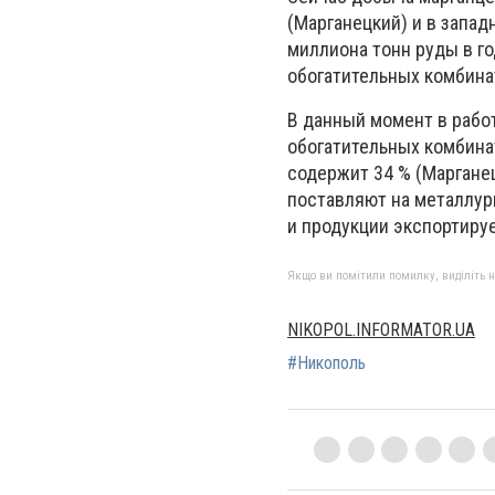
(Марганецкий) и в запад
миллиона тонн руды в го
обогатительных комбина
В данный момент в работ
обогатительных комбина
содержит 34 % (Марганец
поставляют на металлур
и продукции экспортируе
Якщо ви помітили помилку, виділіть нео
NIKOPOL.INFORMATOR.UA
#Никополь