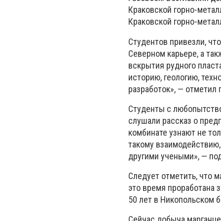
Краковской горно-метал
Краковской горно-метал
Студентов привезли, чт
Северном карьере, а та
вскрытия рудного пласт
историю, геологию, тех
разработок», — отметил
Студенты с любопытство
слушали рассказ о предп
комбинате узнают не тол
такому взаимодействию
другими учеными», — по
Следует отметить, что 
это время проработана 
50 лет в Никопольском 
Сейчас добыча марганце