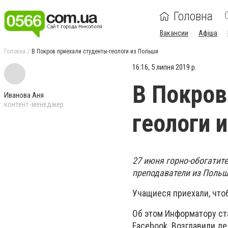
Головна
Вакансии
Афіша
Головна
В Покров приехали студенты-геологи из Польши
16:16, 5 липня 2019 р.
В Покров
Иванова Аня
контент-менеджер
геологи 
27 июня горно-обогатит
преподаватели из Польш
Учащиеся приехали, что
Об этом Информатору ст
Facebook. Возглавили д