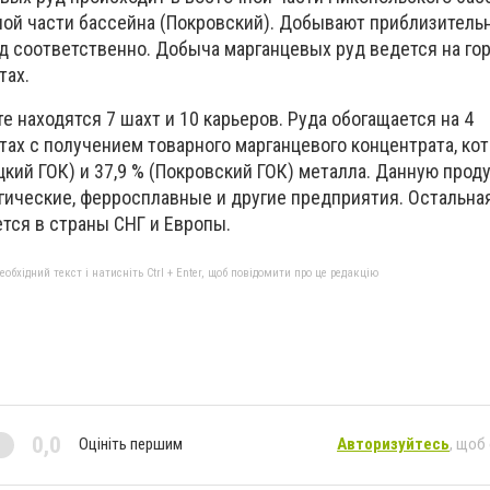
ной части бассейна (Покровский). Добывают приблизительно
д соответственно. Добыча марганцевых руд ведется на го
тах.
е находятся 7 шахт и 10 карьеров. Руда обогащается на 4
тах с получением товарного марганцевого концентрата, ко
кий ГОК) и 37,9 % (Покровский ГОК) металла. Данную прод
гические, ферросплавные и другие предприятия. Остальна
тся в страны СНГ и Европы.
бхідний текст і натисніть Ctrl + Enter, щоб повідомити про це редакцію
0,0
Оцініть першим
Авторизуйтесь
, щоб