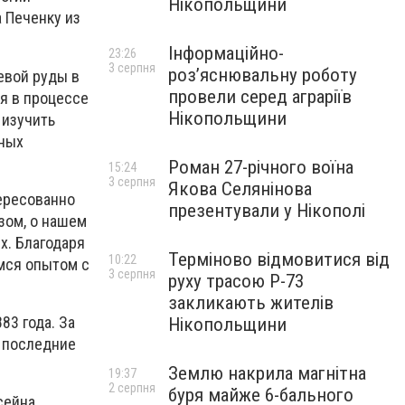
Нікопольщини
 Печенку из
Інформаційно-
23:26
3 серпня
роз’яснювальну роботу
евой руды в
провели серед аграріїв
я в процессе
Нікопольщини
 изучить
рных
Роман 27-річного воїна
15:24
3 серпня
Якова Селянінова
тересованно
презентували у Нікополі
зом, о нашем
х. Благодаря
Терміново відмовитися від
10:22
мся опытом с
3 серпня
руху трасою Р-73
закликають жителів
83 года. За
Нікопольщини
а последние
Землю накрила магнітна
19:37
2 серпня
буря майже 6-бального
сейна