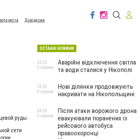
арта міста
Довідкова
ОСТАННІ НОВИНИ
Аварійні відключення світла
23:23
5 серпня
та води сталися у Нікополі
Нові ділянки продовжують
16:22
5 серпня
накривати на Нікопольщині
Після атаки ворожого дрона
09:20
5 серпня
евакуювали поранених із
цевой руды.
рейсового автобуса
ьной сети
правоохоронці
логии