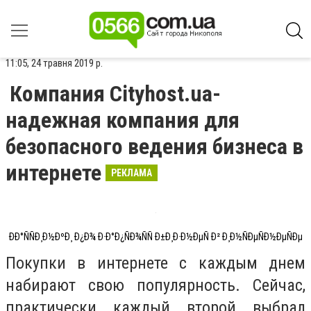
11:05, 24 травня 2019 р.
Компания Cityhost.ua-
надежная компания для
безопасного ведения бизнеса в
интернете
РЕКЛАМА
ÐÐ°ÑÑÐ¸Ð½ÐºÐ¸ Ð¿Ð¾ Ð·Ð°Ð¿ÑÐ¾ÑÑ Ð±Ð¸Ð·Ð½ÐµÑ Ð² Ð¸Ð½ÑÐµÑÐ½ÐµÑÐµ
Покупки в интернете с каждым днем
набирают свою популярность. Сейчас,
практически каждый второй выбрал