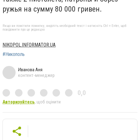
ружья на сумму 80 000 гривен.
Якщо ви помітили помилку, виділіть необхідний текст і натисніть Ctrl + Enter, щоб
повідомити про це редакцію
NIKOPOL.INFORMATOR.UA
#Никополь
Иванова Аня
контент-менеджер
0,0
Авторизуйтесь
, щоб оцінити