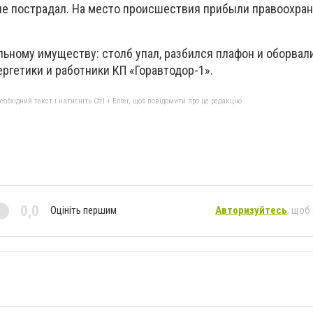
 не пострадал. На место происшествия прибыли правоохран
ьному имуществу: столб упал, разбился плафон и оборвал
ргетики и работники КП «Горавтодор-1».
бхідний текст і натисніть Ctrl + Enter, щоб повідомити про це редакцію
0,0
Оцініть першим
Авторизуйтесь
, щоб