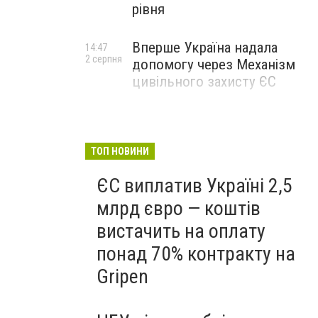
рівня
Вперше Україна надала
14:47
2 серпня
допомогу через Механізм
цивільного захисту ЄС
ТОП НОВИНИ
ЄС виплатив Україні 2,5
млрд євро — коштів
вистачить на оплату
понад 70% контракту на
Gripen