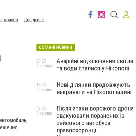
арта міста
Довідкова
ОСТАННІ НОВИНИ
а
Аварійні відключення світла
23:23
5 серпня
та води сталися у Нікополі
Нові ділянки продовжують
16:22
5 серпня
накривати на Нікопольщині
Після атаки ворожого дрона
09:20
5 серпня
евакуювали поранених із
 автомобиль,
рейсового автобуса
вещения.
правоохоронці