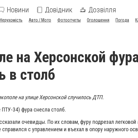
Новини
Довідник
Дозвілля
Нерухомість
Авто / Мото
Фотоотчеты
Оголошення
Погода
К
ле на Херсонской фур
ь в столб
Никополе на улице Херсонской случилось ДТП.
ПТУ-34) фура снесла столб.
сказали очевидцы. По их словам, фуру подрезал легковой
е справился с управлением и въехал в опору наружного ос