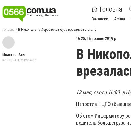
Головна
Вакансии
Афіша
Головна
В Никополе на Херсонской фура врезалась в столб
16:28, 16 травня 2019 р.
В Никопо
Иванова Аня
контент-менеджер
врезалас
13 мая, около 16:00, в 
Напротив НЦПО (бывшее 
Об этом Информатору рас
водитель большегруза н