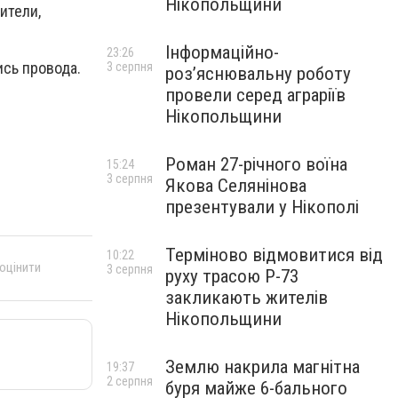
Нікопольщини
ители,
Інформаційно-
23:26
ись провода.
3 серпня
роз’яснювальну роботу
провели серед аграріїв
Нікопольщини
Роман 27-річного воїна
15:24
3 серпня
Якова Селянінова
презентували у Нікополі
Терміново відмовитися від
10:22
 оцінити
3 серпня
руху трасою Р-73
закликають жителів
Нікопольщини
Землю накрила магнітна
19:37
2 серпня
буря майже 6-бального