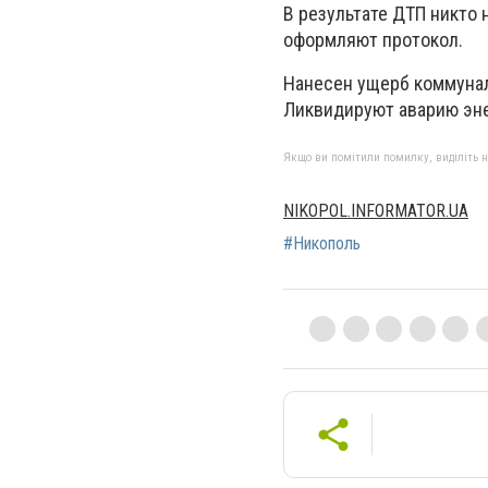
В результате ДТП никто
оформляют протокол.
Нанесен ущерб коммунал
Ликвидируют аварию эне
Якщо ви помітили помилку, виділіть нео
NIKOPOL.INFORMATOR.UA
#Никополь