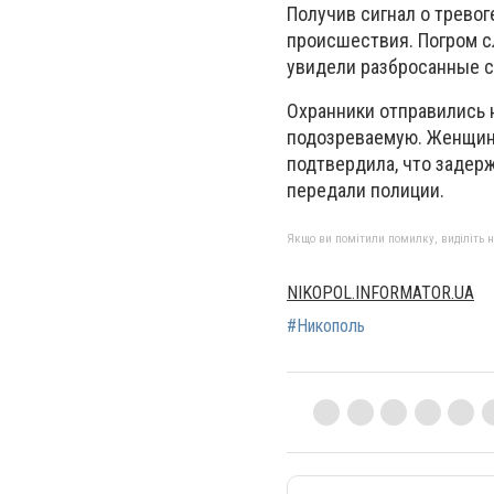
Получив сигнал о тревог
происшествия. Погром с
увидели разбросанные ст
Охранники отправились 
подозреваемую. Женщину 
подтвердила, что задерж
передали полиции.
Якщо ви помітили помилку, виділіть нео
NIKOPOL.INFORMATOR.UA
#Никополь