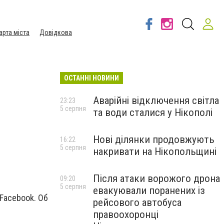
арта міста
Довідкова
ОСТАННІ НОВИНИ
Аварійні відключення світла
23:23
5 серпня
та води сталися у Нікополі
Нові ділянки продовжують
16:22
5 серпня
накривати на Нікопольщині
Після атаки ворожого дрона
09:20
5 серпня
евакуювали поранених із
Facebook. Об
рейсового автобуса
правоохоронці