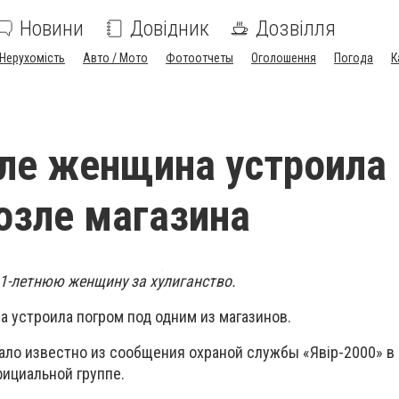
Новини
Довідник
Дозвілля
Нерухомість
Авто / Мото
Фотоотчеты
Оголошення
Погода
К
ле женщина устроила
озле магазина
1-летнюю женщину за хулиганство.
а устроила погром под одним из магазинов.
ало известно из сообщения охраной службы «Явір-2000» в 
фициальной группе.