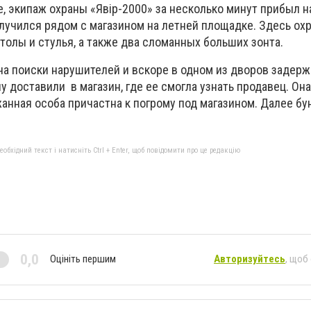
е, экипаж охраны «Явір-2000» за несколько минут прибыл н
лучился рядом с магазином на летней площадке. Здесь ох
олы и стулья, а также два сломанных больших зонта.
на поиски нарушителей и вскоре в одном из дворов задер
доставили в магазин, где ее смогла узнать продавец. Она
анная особа причастна к погрому под магазином. Далее бу
бхідний текст і натисніть Ctrl + Enter, щоб повідомити про це редакцію
0,0
Оцініть першим
Авторизуйтесь
, щоб