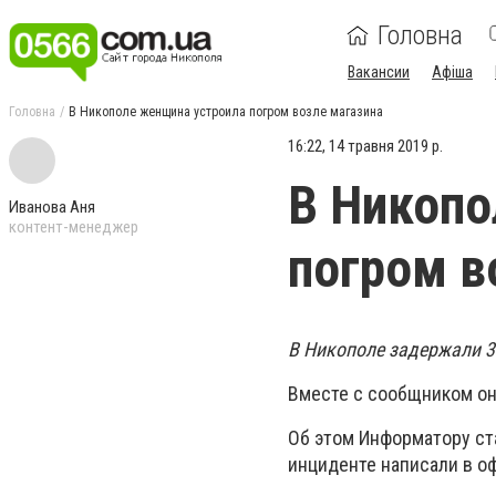
Головна
Вакансии
Афіша
Головна
В Никополе женщина устроила погром возле магазина
16:22, 14 травня 2019 р.
В Никопо
Иванова Аня
контент-менеджер
погром в
В Никополе задержали 3
Вместе с сообщником он
Об этом Информатору ст
инциденте написали в о