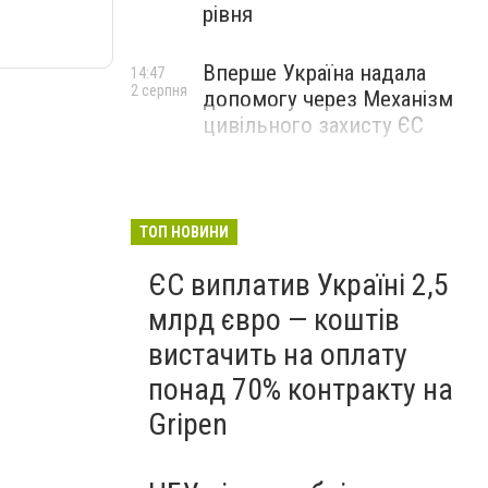
рівня
Вперше Україна надала
14:47
2 серпня
допомогу через Механізм
цивільного захисту ЄС
ТОП НОВИНИ
ЄС виплатив Україні 2,5
млрд євро — коштів
вистачить на оплату
понад 70% контракту на
Gripen