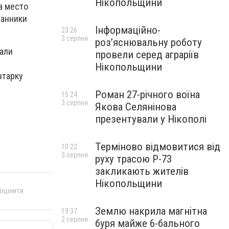
Нікопольщини
а место
ранники
Інформаційно-
23:26
3 серпня
роз’яснювальну роботу
жали
провели серед аграріїв
Нікопольщини
нтарку
Роман 27-річного воїна
15:24
3 серпня
Якова Селянінова
презентували у Нікополі
Терміново відмовитися від
10:22
3 серпня
руху трасою Р-73
закликають жителів
Нікопольщини
 оцінити
Землю накрила магнітна
19:37
2 серпня
буря майже 6-бального