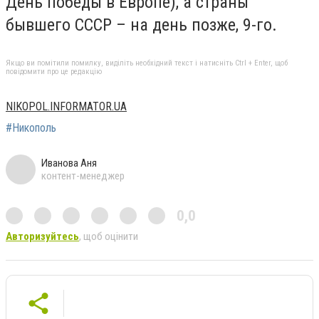
День победы в Европе), а страны
бывшего СССР – на день позже, 9-го.
Якщо ви помітили помилку, виділіть необхідний текст і натисніть Ctrl + Enter, щоб
повідомити про це редакцію
NIKOPOL.INFORMATOR.UA
#Никополь
Иванова Аня
контент-менеджер
0,0
Авторизуйтесь
, щоб оцінити