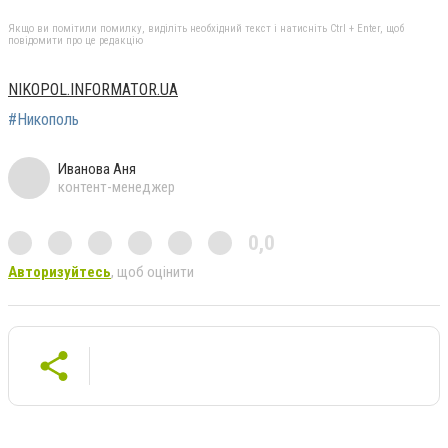
Якщо ви помітили помилку, виділіть необхідний текст і натисніть Ctrl + Enter, щоб
повідомити про це редакцію
NIKOPOL.INFORMATOR.UA
#Никополь
Иванова Аня
контент-менеджер
0,0
Авторизуйтесь
, щоб оцінити