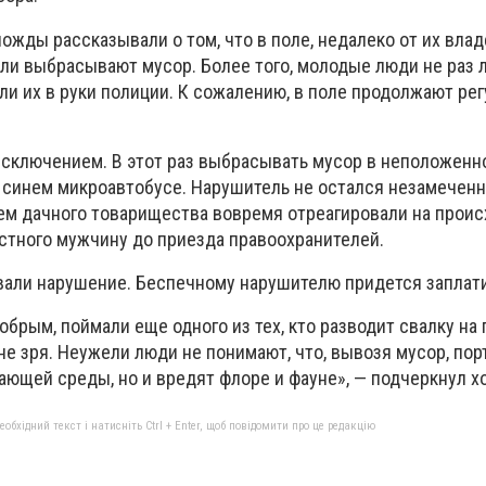
ожды рассказывали о том, что в поле, недалеко от их влад
и выбрасывают мусор. Более того, молодые люди не раз 
ли их в руки полиции. К сожалению, в поле продолжают ре
 исключением. В этот раз выбрасывать мусор в неположенн
 синем микроавтобусе. Нарушитель не остался незамечен
ем дачного товарищества вовремя отреагировали на прои
тного мужчину до приезда правоохранителей.
али нарушение. Беспечному нарушителю придется заплат
обрым, поймали еще одного из тех, кто разводит свалку на 
не зря. Неужели люди не понимают, что, вывозя мусор, пор
ющей среды, но и вредят флоре и фауне», — подчеркнул х
бхідний текст і натисніть Ctrl + Enter, щоб повідомити про це редакцію