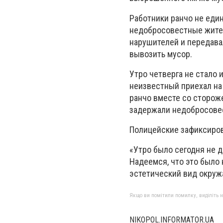
Работники ранчо не един
недобросовестные жител
нарушителей и передава
вывозить мусор.
Утро четверга не стало
неизвестный приехал на
ранчо вместе со сторож
задержали недобросовес
Полицейские зафиксиров
«Утро было сегодня не д
Надеемся, что это было 
эстетический вид окружа
Якщо ви помітили помилку, виділіть нео
NIKOPOL.INFORMATOR.UA