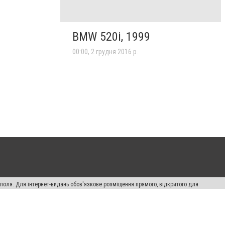
BMW 520i, 1999
00:00, 2 грудня 2016 р.
ополя. Для інтернет-видань обов'язкове розміщення прямого, відкритого для
лама" публікуються на правах реклами.