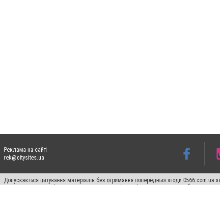
Реклама на сайті
rek@citysites.ua
Допускається цитування матеріалів без отримання попередньої згоди 0566.com.ua за
пошукових систем гіперпосилання на цитовані статті не нижче другого абзацу в тек
Матеріали з плашками "Новини компаній", "Промо", "Партнерський матеріал", "Партнер