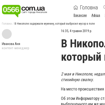
Головна
Вакансии
Афіша
Головна
В Никополе задержали мужчину, который выбросил мусор в поле
16:35, 4 травня 2019 р.
В Никопо
Иванова Аня
контент-менеджер
который 
2 мая в Никополе, недал
стихийную свалку.
На место происшествия
Об этом Информатору ст
выброшенного им же му