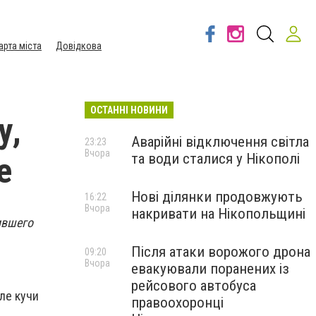
арта міста
Довідкова
ОСТАННІ НОВИНИ
у,
Аварійні відключення світла
23:23
Вчора
та води сталися у Нікополі
е
Нові ділянки продовжують
16:22
Вчора
накривати на Нікопольщині
ившего
Після атаки ворожого дрона
09:20
Вчора
евакуювали поранених із
рейсового автобуса
ле кучи
правоохоронці