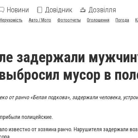
Новини
Довідник
Дозвілля
Нерухомість
Авто / Мото
Фотоотчеты
Оголошення
Погода
К
ле задержали мужчин
выбросил мусор в пол
еко от ранчо «Белая подкова», задержали человека, устро
 прибыли полицейские.
ало известно от хозяина ранчо. Нарушителя задержали воз
сора.