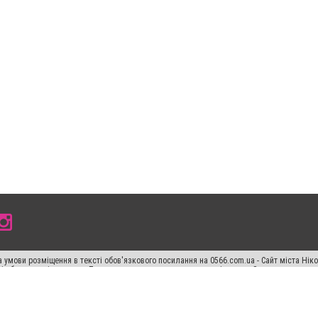
 умови розміщення в тексті обов'язкового посилання на 0566.com.ua - Сайт міста Нік
сті або в якості джерела. Порушення виняткових прав переслідується Законом.
ський спецпроєкт", "Політичні новини", "Пресреліз", "PR", "Офіційно", "Політична рек