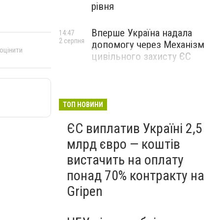
рівня
Вперше Україна надала
14:47
2 серпня
допомогу через Механізм
 оцінити
цивільного захисту ЄС
ТОП НОВИНИ
ЄС виплатив Україні 2,5
млрд євро — коштів
вистачить на оплату
понад 70% контракту на
Gripen