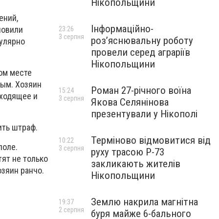
Нікопольщини
ений,
Інформаційно-
ловили
23:26
3 серпня
роз’яснювальну роботу
гулярно
провели серед аграріїв
Нікопольщини
ом месте
ным. Хозяин
Роман 27-річного воїна
15:24
сходящее и
3 серпня
Якова Селянінова
презентували у Нікополі
ить штраф.
Терміново відмовитися від
10:22
поле.
3 серпня
руху трасою Р-73
тят не только
закликають жителів
озяин ранчо.
Нікопольщини
Землю накрила магнітна
19:37
2 серпня
буря майже 6-бального