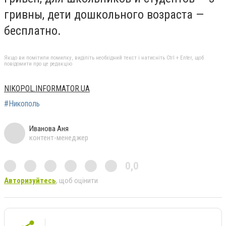
гривны, дети дошкольного возраста —
бесплатно.
Якщо ви помітили помилку, виділіть необхідний текст і натисніть Ctrl + Enter, щоб
повідомити про це редакцію
NIKOPOL.INFORMATOR.UA
#Никополь
Иванова Аня
контент-менеджер
0,0
Авторизуйтесь
, щоб оцінити