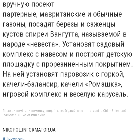
вручную посеют
партерные, мавританские и обычные
газоны, посадят березы и саженцы
кустов спиреи Вангутта, называемой в
народе «невеста». Установят садовый
комплекс с навесом и построят детскую
площадку с прорезиненным покрытием.
На ней установят паровозик с горкой,
качели-балансир, качели «Ромашка»,
игровой комплекс и веселую карусель.
Якщо ви помітили помилку, виділіть необхідний текст і натисніть Ctrl + Enter, щоб
повідомити про це редакцію
NIKOPOL.INFORMATOR.UA
#Никополь