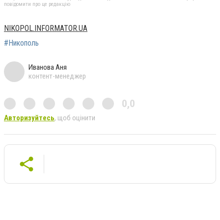
повідомити про це редакцію
NIKOPOL.INFORMATOR.UA
#Никополь
Иванова Аня
контент-менеджер
0,0
Авторизуйтесь
, щоб оцінити