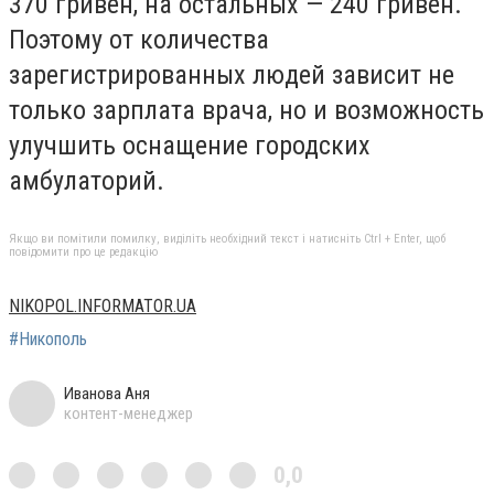
370 гривен, на остальных — 240 гривен.
Поэтому от количества
зарегистрированных людей зависит не
только зарплата врача, но и возможность
улучшить оснащение городских
амбулаторий.
Якщо ви помітили помилку, виділіть необхідний текст і натисніть Ctrl + Enter, щоб
повідомити про це редакцію
NIKOPOL.INFORMATOR.UA
#Никополь
Иванова Аня
контент-менеджер
0,0