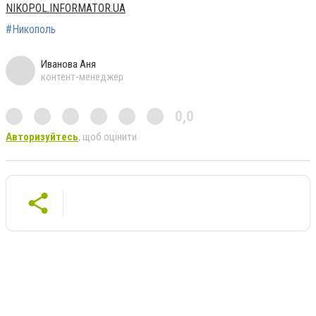
NIKOPOL.INFORMATOR.UA
#Никополь
Иванова Аня
контент-менеджер
0,0
Авторизуйтесь
, щоб оцінити